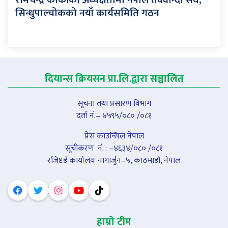
रामचन्द्र कार्कीको अध्यक्षतामा नेपाल तेक्वान्दो संघ,
सिन्धुपाल्चोकको नयाँ कार्यसमिति गठन
दियान्स क्रियसन प्रा.लि.द्वारा सञ्चालित
सूचना तथा प्रसारण विभाग
दर्ता नं.– ४५९५/०८० /०८१
प्रेस काउन्सिल नेपाल
सूचीकरण नंं. : –४६३४/०८० /०८१
रजिष्टर्ड कार्यालयः नागार्जुन–५, काठमाडौं, नेपाल
हाम्रो टीम