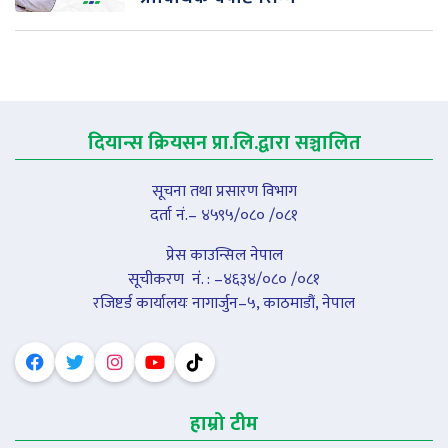
दियान्स क्रियसन प्रा.लि.द्वारा सञ्चालित
सूचना तथा प्रसारण विभाग
दर्ता नं.– ४५९५/०८० /०८१
प्रेस काउन्सिल नेपाल
सूचीकरण नंं. : –४६३४/०८० /०८१
रजिष्टर्ड कार्यालयः नागार्जुन–५, काठमाडौं, नेपाल
हाम्रो टीम