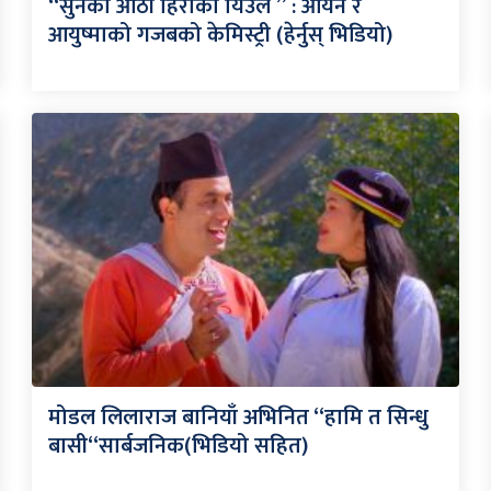
“सुनको औँठी हिराको यिँउले ” : आर्यन र
आयुष्माको गजबको केमिस्ट्री (हेर्नुस् भिडियो)
मोडल लिलाराज बानियाँ अभिनित “हामि त सिन्धु
बासी“सार्बजनिक(भिडियो सहित)