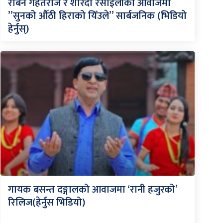
रबिन गहतराज र शारदा रसाईलीको आवाजमा
”सुनको औँठी हिराको यिँउले” सार्बजनिक (भिडियो
हेर्नुस्)
गायक बसन्त दङ्गालको आवाजमा ‘रानी हजुरको’
रिलिज(हेर्नुस भिडियो)