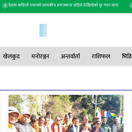
देशमा कहिल्यै नभएको शासकीय अराजकता अहिले देखिरहेको छुः गगन थापा
रा
३
खेलकुद
मनोरञ्जन
अन्तर्वार्ता
राशिफल
भिडि