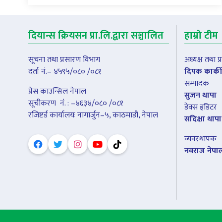
दियान्स क्रियसन प्रा.लि.द्वारा सञ्चालित
हाम्रो टीम
सूचना तथा प्रसारण विभाग
अध्यक्ष तथा 
दर्ता नं.– ४५९५/०८० /०८१
दिपक कार्की
सम्पादक
प्रेस काउन्सिल नेपाल
सुजन थापा
सूचीकरण नंं. : –४६३४/०८० /०८१
डेक्स इडिटर
रजिष्टर्ड कार्यालयः नागार्जुन–५, काठमाडौं, नेपाल
सदिक्षा थापा
व्यवस्थापक
नवराज नेपा