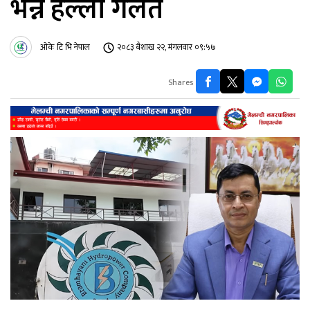
भन्ने हल्ला गलत
ओके टि भि नेपाल
२०८३ बैशाख २२, मंगलवार ०९:५७
Shares