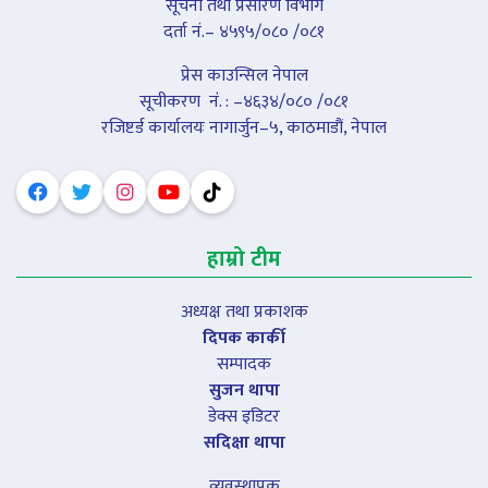
सूचना तथा प्रसारण विभाग
दर्ता नं.– ४५९५/०८० /०८१
प्रेस काउन्सिल नेपाल
सूचीकरण नंं. : –४६३४/०८० /०८१
रजिष्टर्ड कार्यालयः नागार्जुन–५, काठमाडौं, नेपाल
हाम्रो टीम
अध्यक्ष तथा प्रकाशक
दिपक कार्की
सम्पादक
सुजन थापा
डेक्स इडिटर
सदिक्षा थापा
व्यवस्थापक