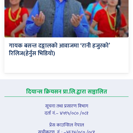
गायक बसन्त दङ्गालको आवाजमा ‘रानी हजुरको’
रिलिज(हेर्नुस भिडियो)
दियान्स क्रियसन प्रा.लि.द्वारा सञ्चालित
सूचना तथा प्रसारण विभाग
दर्ता नं.– ४५९५/०८० /०८१
प्रेस काउन्सिल नेपाल
सूचीकरण नंं. : –४६३४/०८० /०८१