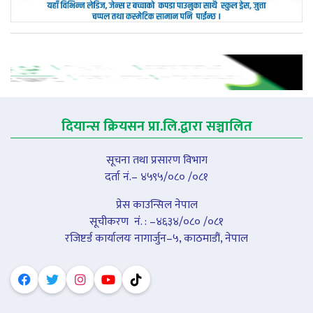
दियान्स क्रियसन प्रा.लि.द्वारा सञ्चालित
सूचना तथा प्रसारण विभाग
दर्ता नं.– ४५९५/०८० /०८१
प्रेस काउन्सिल नेपाल
सूचीकरण नंं. : –४६३४/०८० /०८१
रजिष्टर्ड कार्यालयः नागार्जुन–५, काठमाडौं, नेपाल