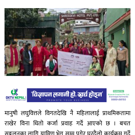
मानुषी लघुवित्तले विगतदेखि नै महिलालाई प्राथमिकतामा
राखेर विना धितो कर्जा प्रवाह गर्दे आएको छ । बचत
सङ्कलनका लागि ग्रामिण भेग सम्म पुगेर घरदैलो कार्यक्रम गर्दे