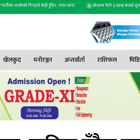
ा साथीको निन्दाले केही हुँदैन : गगन थापा
तोलामा फेरि ३ लाख कट्यो सुनको मूल्य
३
खेलकुद
मनोरञ्जन
अन्तर्वार्ता
राशिफल
भिडि