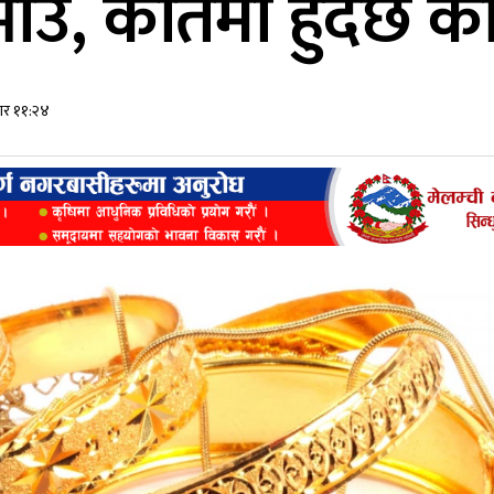
ाउ, कतिमा हुँदैछ क
ार ११:२४