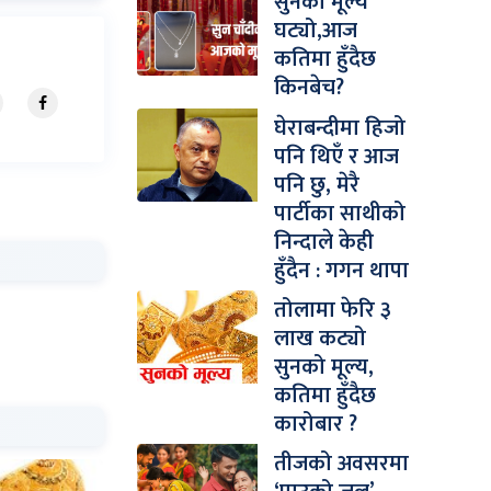
सुनको मूल्य
घट्यो,आज
कतिमा हुँदैछ
किनबेच?
घेराबन्दीमा हिजो
पनि थिएँ र आज
पनि छु, मेरै
पार्टीका साथीको
निन्दाले केही
हुँदैन : गगन थापा
तोलामा फेरि ३
लाख कट्यो
सुनको मूल्य,
कतिमा हुँदैछ
कारोबार ?
तीजको अवसरमा