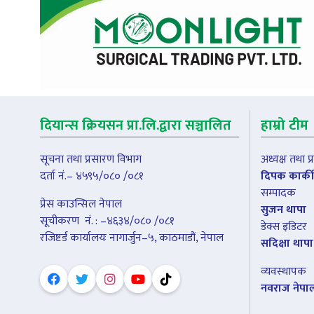
दियान्स क्रियसन प्रा.लि.द्वारा सञ्चालित
हाम्रो टीम
सूचना तथा प्रसारण विभाग
अध्यक्ष तथा 
दर्ता नं.– ४५९५/०८० /०८१
दिपक कार्की
सम्पादक
प्रेस काउन्सिल नेपाल
सुजन थापा
सूचीकरण नंं. : –४६३४/०८० /०८१
डेक्स इडिटर
रजिष्टर्ड कार्यालयः नागार्जुन–५, काठमाडौं, नेपाल
सदिक्षा थापा
व्यवस्थापक
नवराज नेपा