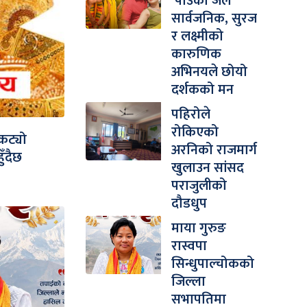
‘पाउको जल’
सार्वजनिक, सुरज
र लक्ष्मीको
कारुणिक
अभिनयले छोयो
दर्शकको मन
पहिरोले
रोकिएको
कट्यो
अरनिको राजमार्ग
ुँदैछ
खुलाउन सांसद
पराजुलीको
दौडधुप
माया गुरुङ
रास्वपा
सिन्धुपाल्चोकको
जिल्ला
सभापतिमा