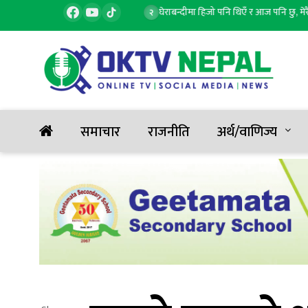
,आज कतिमा हुँदैछ किनबेच?
घेराबन्दीमा हिजो पनि थिएँ र आज पनि छु, मेरै पार्टीक
२
समाचार
राजनीति
अर्थ/वाणिज्य