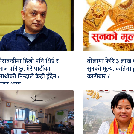
घेराबन्दीमा हिजो पनि थिएँ र
तोलामा फेरि ३ लाख 
आज पनि छु, मेरै पार्टीका
सुनको मूल्य, कतिमा ह
साथीको निन्दाले केही हुँदैन :
कारोबार ?
गगन थापा