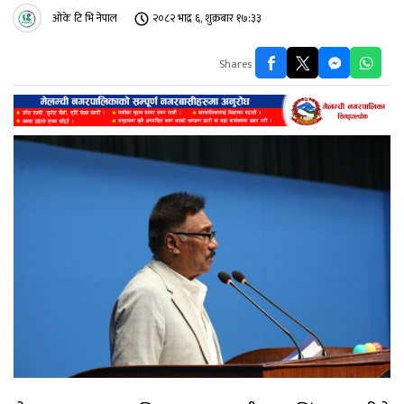
ओके टि भि नेपाल
२०८२ भाद्र ६, शुक्रबार १७:३३
Shares