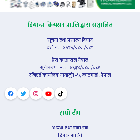
दियान्स क्रियसन प्रा.लि.द्वारा सञ्चालित
सूचना तथा प्रसारण विभाग
दर्ता नं.– ४५९५/०८० /०८१
प्रेस काउन्सिल नेपाल
सूचीकरण नंं. : –४६३४/०८० /०८१
रजिष्टर्ड कार्यालयः नागार्जुन–५, काठमाडौं, नेपाल
हाम्रो टीम
अध्यक्ष तथा प्रकाशक
दिपक कार्की