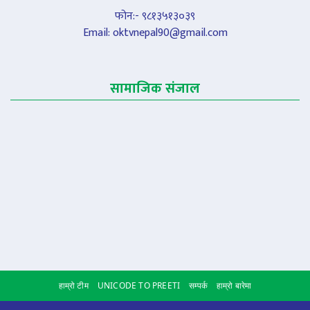
फोन:- ९८१३५१३०३९
Email:
oktvnepal90@gmail.com
सामाजिक संजाल
हाम्रो टीम
UNICODE TO PREETI
सम्पर्क
हाम्रो बारेमा
Scroll to