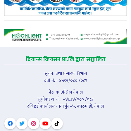
दियान्स क्रियसन प्रा.लि.द्वारा सञ्चालित
सूचना तथा प्रसारण विभाग
दर्ता नं.– ४५९५/०८० /०८१
प्रेस काउन्सिल नेपाल
सूचीकरण नंं. : –४६३४/०८० /०८१
रजिष्टर्ड कार्यालयः नागार्जुन–५, काठमाडौं, नेपाल