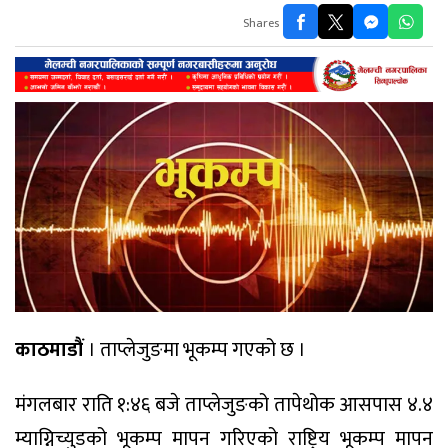
Shares
काठमाडौं
। ताप्लेजुङमा भूकम्प गएको छ ।
मंगलबार राति १:४६ बजे ताप्लेजुङको तापेथोक आसपास ४.४
म्याग्निच्युडको भूकम्प मापन गरिएको राष्ट्रिय भूकम्प मापन