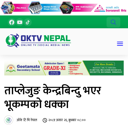
ताप्लेजुङ केन्द्रबिन्दु भएर
भूकम्पको धक्का
ओके टि भि नेपाल
२०८१ असार २६, बुधबार ०८:००