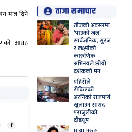
ताजा समाचार
न मात्र दिने
तीजको अवसरमा
‘पाउको जल’
सार्वजनिक, सुरज
रणको आग्रह
र लक्ष्मीको
कारुणिक
अभिनयले छोयो
दर्शकको मन
पहिरोले
रोकिएको
अरनिको राजमार्ग
खुलाउन सांसद
पराजुलीको
दौडधुप
माया गुरुङ