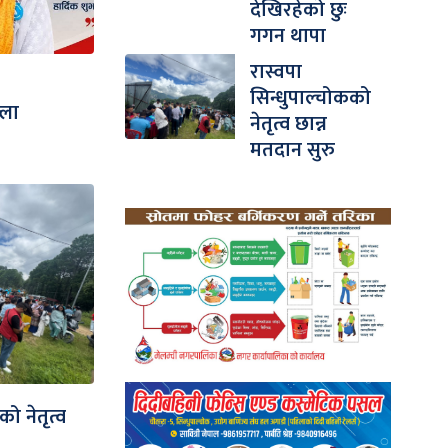
देखिरहेको छुः
गगन थापा
रास्वपा
सिन्धुपाल्चोकको
्ला
नेतृत्व छान्न
मतदान सुरु
को नेतृत्व