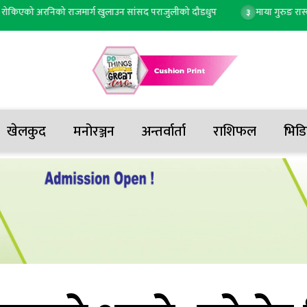
 अरनिको राजमार्ग खुलाउन सांसद पराजुलीको दौडधुप
माया गुरुङ रास्वपा सिन्
३
खेलकुद
मनोरञ्जन
अन्तर्वार्ता
राशिफल
भिडि