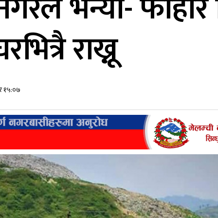
नगरले भन्यो- फोहोर 
ित्रै राख्नू
ार १५:०७