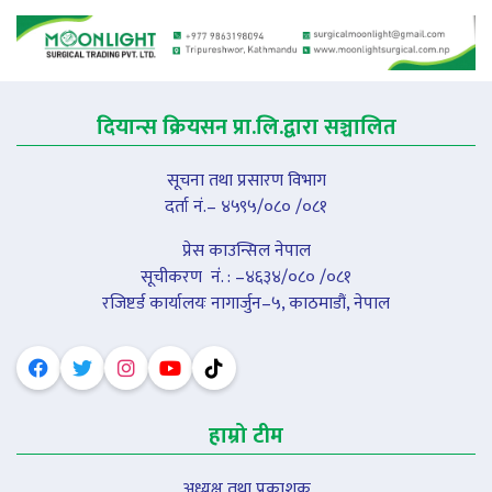
दियान्स क्रियसन प्रा.लि.द्वारा सञ्चालित
सूचना तथा प्रसारण विभाग
दर्ता नं.– ४५९५/०८० /०८१
प्रेस काउन्सिल नेपाल
सूचीकरण नंं. : –४६३४/०८० /०८१
रजिष्टर्ड कार्यालयः नागार्जुन–५, काठमाडौं, नेपाल
हाम्रो टीम
अध्यक्ष तथा प्रकाशक