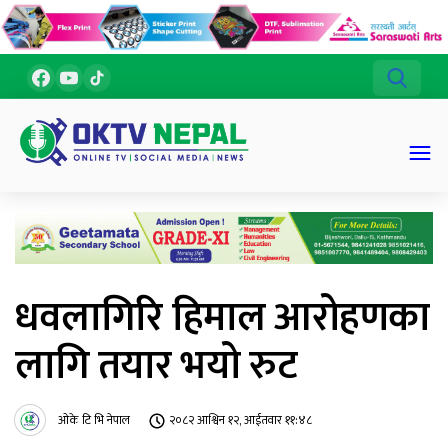
धवलागिरि हिमाल आरोहणका
लागि तयार भयो रुट
ओके टि भि नेपाल
२०८२ आश्विन १२, आईतवार ११:४८