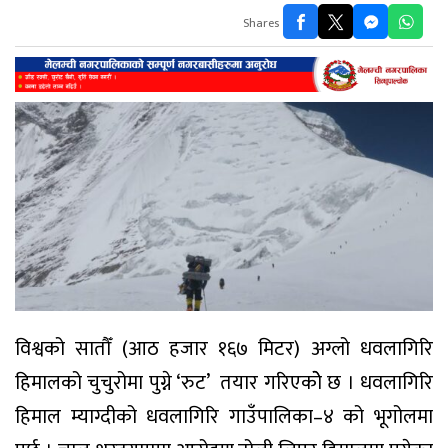
Shares
विश्वको सातौँ (आठ हजार १६७ मिटर) अग्लो धवलागिरि
हिमालको चुचुरोमा पुग्ने ‘रुट’ तयार गरिएकोे छ । धवलागिरि
हिमाल म्याग्दीको धवलागिरि गाउँपालिका–४ को भूगोलमा