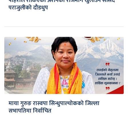
पहिरोले रोकिएको अरनिको राजमार्ग खुलाउन सांसद
पराजुलीको दौडधुप
माया गुरुङ रास्वपा सिन्धुपाल्चोकको जिल्ला
सभापतिमा निर्वाचित