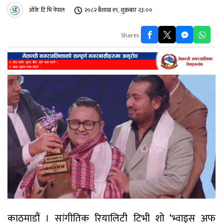
ओके टि भि नेपाल
२०८२ बैशाख १९, शुक्रबार २३:००
Shares
काठमाडौं । सांगीतिक रियालिटी टिभी शो ‘भ्वाइस अफ