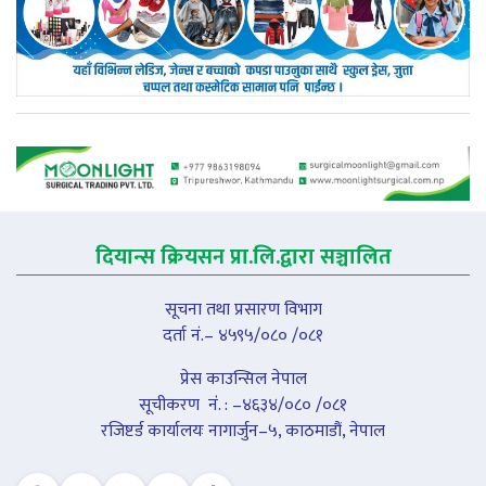
दियान्स क्रियसन प्रा.लि.द्वारा सञ्चालित
सूचना तथा प्रसारण विभाग
दर्ता नं.– ४५९५/०८० /०८१
प्रेस काउन्सिल नेपाल
सूचीकरण नंं. : –४६३४/०८० /०८१
रजिष्टर्ड कार्यालयः नागार्जुन–५, काठमाडौं, नेपाल