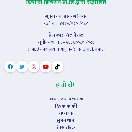
दियान्स क्रियसन प्रा.लि.द्वारा सञ्चालित
सूचना तथा प्रसारण विभाग
दर्ता नं.– ४५९५/०८० /०८१
प्रेस काउन्सिल नेपाल
सूचीकरण नंं. : –४६३४/०८० /०८१
रजिष्टर्ड कार्यालयः नागार्जुन–५, काठमाडौं, नेपाल
हाम्रो टीम
अध्यक्ष तथा प्रकाशक
दिपक कार्की
सम्पादक
सुजन थापा
डेक्स इडिटर