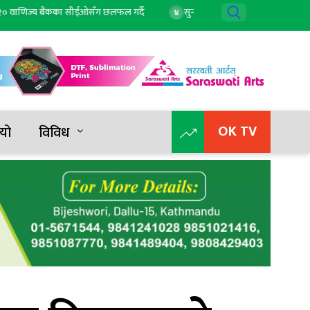
वाणिज्य बैंकका सीईओसँग छलफल गर्दै
सुनको मूल्य घट्यो, आज कतिमा हुँदैछ कारोब
४
OK TV
यो
विविध