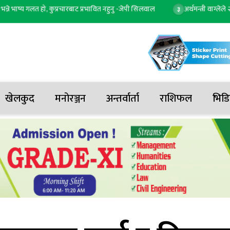
ष्य गलत हो, कुप्रचारबाट प्रभावित नहुनु -जेपी सिलवाल
अर्थमन्त्री वाग्लेले २० 
३
खेलकुद
मनोरञ्जन
अन्तर्वार्ता
राशिफल
भिडि