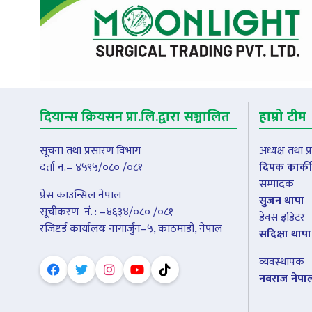
दियान्स क्रियसन प्रा.लि.द्वारा सञ्चालित
हाम्रो टीम
सूचना तथा प्रसारण विभाग
अध्यक्ष तथा 
दर्ता नं.– ४५९५/०८० /०८१
दिपक कार्की
सम्पादक
प्रेस काउन्सिल नेपाल
सुजन थापा
सूचीकरण नंं. : –४६३४/०८० /०८१
डेक्स इडिटर
रजिष्टर्ड कार्यालयः नागार्जुन–५, काठमाडौं, नेपाल
सदिक्षा थापा
व्यवस्थापक
नवराज नेपा