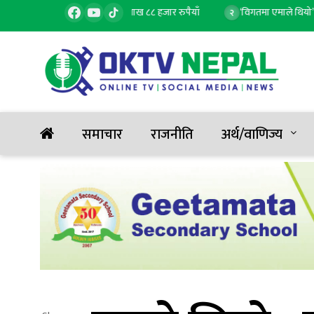
ले बढ्यो सुन, तोलाको दुई लाख ८८ हजार रुपैयाँ
‘विगतमा एमाले थियो’ भन्ने भा
२
समाचार
राजनीति
अर्थ/वाणिज्य