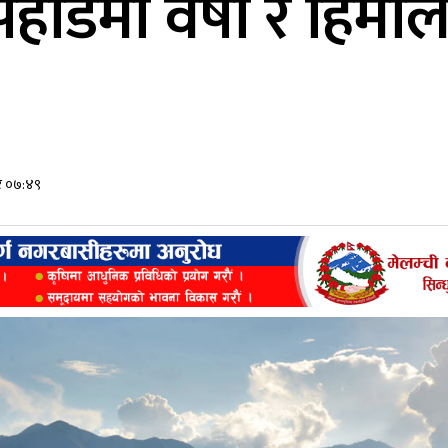
पहाडमा वर्षा र हिम
ार ०७:४९