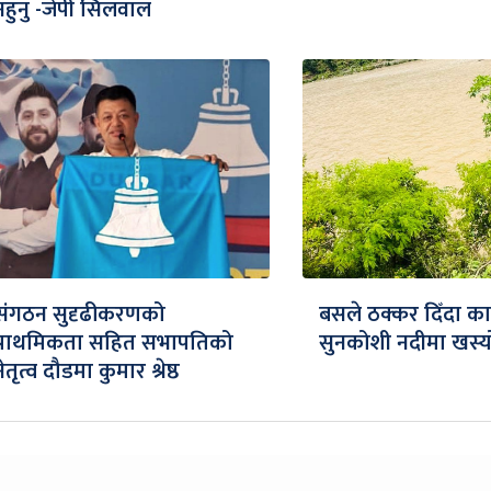
नहुनु -जेपी सिलवाल
संगठन सुदृढीकरणको
बसले ठक्कर दिँदा क
प्राथमिकता सहित सभापतिको
सुनकोशी नदीमा खस्य
नेतृत्व दौडमा कुमार श्रेष्ठ