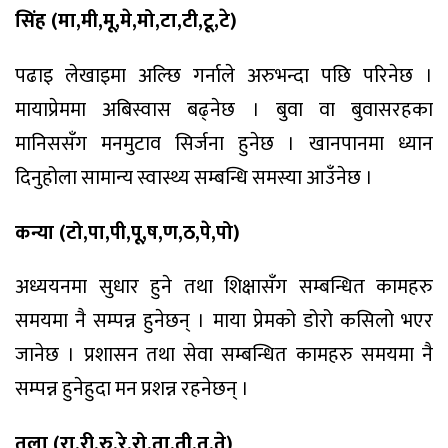
सिंह (मा,मी,मू,मे,मो,टा,टी,टू,टे)
पढाइ लेखाइमा अल्छि गर्नाले अरुभन्दा पछि परिनेछ ।
मायाप्रेममा अबिस्वास बढ्नेछ । बुवा वा बुवासरहका
मानिससँग मनमुटाव सिर्जना हुनेछ । खानपानमा ध्यान
दिनुहोला सामान्य स्वास्थ्य सम्बन्धि समस्या आउँनेछ ।
कन्या (टो,पा,पी,पू,ष,ण,ठ,पे,पो)
अध्ययनमा सुधार हुने तथा शिक्षासँग सम्बन्धित कामहरु
समयमा नै सम्पन्न हुनेछन् । माया प्रेमको डोरो कसिलो भएर
जानेछ । प्रशासन तथा सेवा सम्बन्धित कामहरु समयमा नै
सम्पन्न हुनेहुदा मन प्रशन्न रहनेछन् ।
तुला (रा,री,रु,रे,रो,ता,ती,तू,ते)