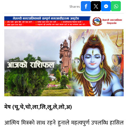
Shares
मेष (चू,चे,चो,ला,लि,लू,ले,लो,अ)
आत्मिय मित्रको साथ रहने हुनाले महत्वपुर्ण उपलव्धि हासिल