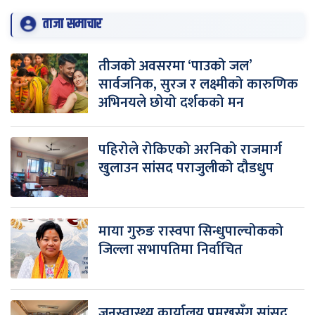
ताजा समाचार
तीजको अवसरमा ‘पाउको जल’
सार्वजनिक, सुरज र लक्ष्मीको कारुणिक
अभिनयले छोयो दर्शकको मन
पहिरोले रोकिएको अरनिको राजमार्ग
खुलाउन सांसद पराजुलीको दौडधुप
माया गुरुङ रास्वपा सिन्धुपाल्चोकको
जिल्ला सभापतिमा निर्वाचित
जनस्वास्थ्य कार्यालय प्रमुखसँग सांसद