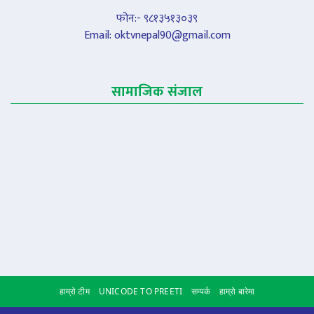
फोन:- ९८१३५१३०३९
Email:
oktvnepal90@gmail.com
सामाजिक संजाल
हाम्रो टीम
UNICODE TO PREETI
सम्पर्क
हाम्रो बारेमा
Scroll to