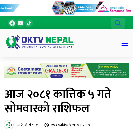
आज २०८१ कात्तिक ५ गते
सोमवारको राशिफल
ओके टि भि नेपाल
२०८१ कार्तिक ५, सोमबार ०८:११