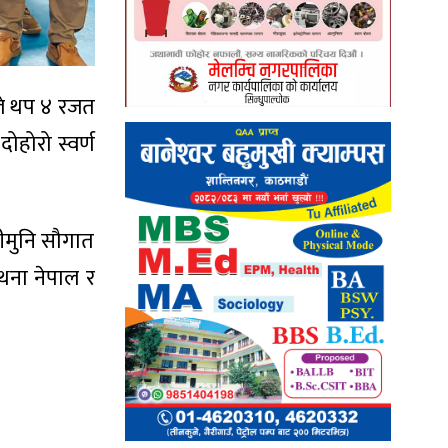
ले थप ४ रजत
ोहोरो स्वर्ण
जीमुनि सौगात
ाथना नेपाल र