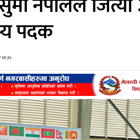
ुमा नेपालले जित्यो 
्य पदक
र २१:३५