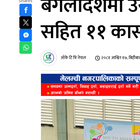
बंगलादेशमा उस
Shares
सहित ११ कास
ओके टि भि नेपाल
२०८१ आश्विन १७, बिहीबा