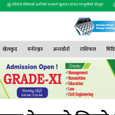
ले रोकिएको अरनिको राजमार्ग खुलाउन सांसद पराजुलीको दौडधुप
माया गुरुङ र
३
खेलकुद
मनोरञ्जन
अन्तर्वार्ता
राशिफल
भिडि