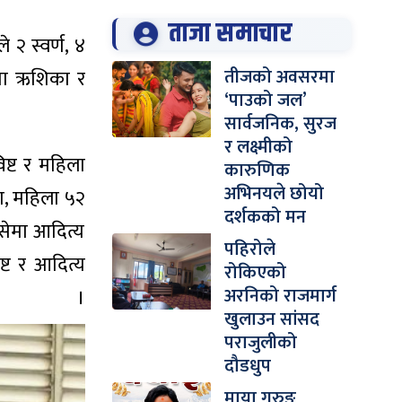
ताजा समाचार
 २ स्वर्ण, ४
तीजको अवसरमा
ीमा ऋशिका र
‘पाउको जल’
सार्वजनिक, सुरज
र लक्ष्मीको
ष्ट र महिला
कारुणिक
अभिनयले छोयो
ा, महिला ५२
दर्शकको मन
सेमा आदित्य
पहिरोले
्ट र आदित्य
रोकिएको
अरनिको राजमार्ग
ए ।
खुलाउन सांसद
पराजुलीको
दौडधुप
माया गुरुङ