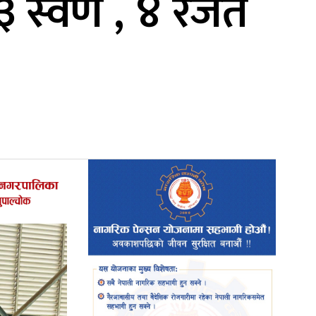
३ स्वर्ण , ४ रजत