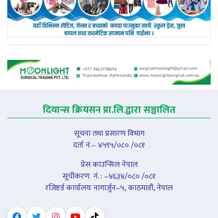
दियान्स क्रियसन प्रा.लि.द्वारा सञ्चालित
सूचना तथा प्रसारण विभाग
दर्ता नं.– ४५९५/०८० /०८१
प्रेस काउन्सिल नेपाल
सूचीकरण नंं. : –४६३४/०८० /०८१
रजिष्टर्ड कार्यालयः नागार्जुन–५, काठमाडौं, नेपाल