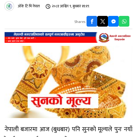
ओके टि भि नेपाल
२०८१ आश्विन ९, बुधबार ११:१९
Shares
नेपाली बजारमा आज (बुधबार) पनि सुनको मूल्यले पुनः नयाँ