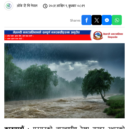
ओके टि भि नेपाल
२०८१ आश्विन ९, बुधबार ०८:१९
Shares