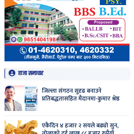
ताजा समाचार
जिल्ला संगठन सुदृढ बनाउने
प्रतिबद्धतासहित मैदानमा-कुमार श्रेष्ठ
एकैदिन ४ हजार २ सयले बढ्यो सुन,
तोलाको दुई लाख ८८ हजार रुपैयाँ