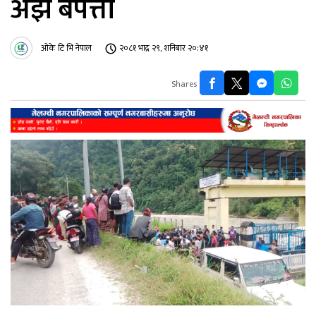
अझै बेपत्ता
ओके टि भि नेपाल
२०८१ भाद्र २९, शनिबार २०:४१
Shares