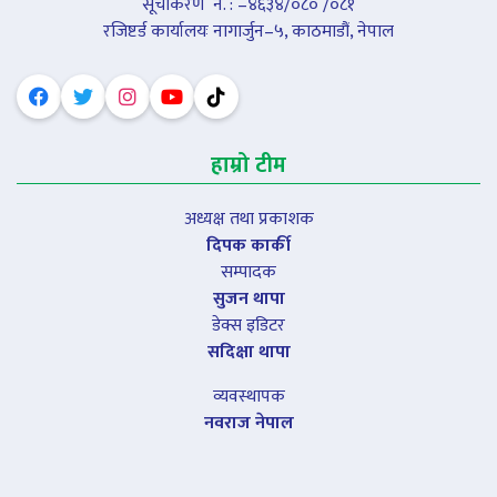
सूचीकरण नंं. : –४६३४/०८० /०८१
रजिष्टर्ड कार्यालयः नागार्जुन–५, काठमाडौं, नेपाल
हाम्रो टीम
अध्यक्ष तथा प्रकाशक
दिपक कार्की
सम्पादक
सुजन थापा
डेक्स इडिटर
सदिक्षा थापा
व्यवस्थापक
नवराज नेपाल