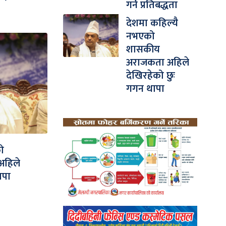
गर्ने प्रतिबद्धता
देशमा कहिल्यै
नभएको
शासकीय
अराजकता अहिले
देखिरहेको छुः
गगन थापा
ो
अहिले
ापा