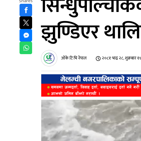
सिन्धुपाल्चोक
Shares
झुण्डिएर थाल
ओके टि भि नेपाल
२०८१ भाद्र २८, शुक्रबार 