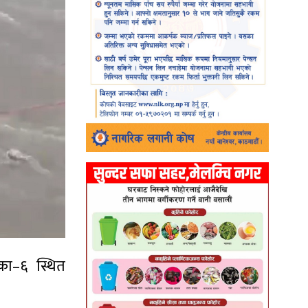
िका–६ स्थित