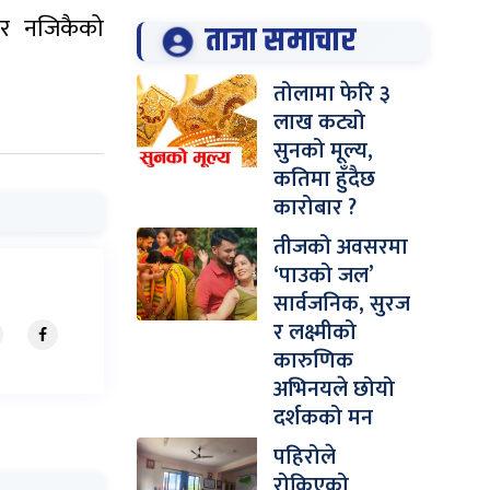
ार नजिकैको
ताजा समाचार
तोलामा फेरि ३
लाख कट्यो
सुनको मूल्य,
कतिमा हुँदैछ
कारोबार ?
तीजको अवसरमा
‘पाउको जल’
सार्वजनिक, सुरज
र लक्ष्मीको
कारुणिक
अभिनयले छोयो
दर्शकको मन
पहिरोले
रोकिएको