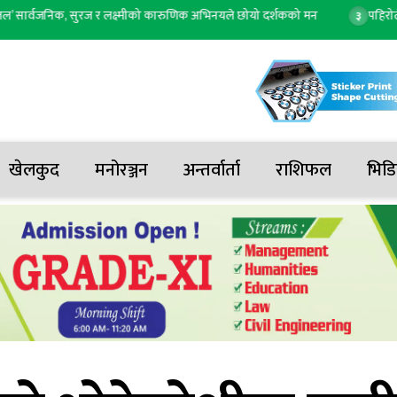
वजनिक, सुरज र लक्ष्मीको कारुणिक अभिनयले छोयो दर्शकको मन
पहिरोले रोक
३
खेलकुद
मनोरञ्जन
अन्तर्वार्ता
राशिफल
भिडि