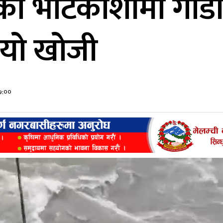
को भोटेकोशीमा गाडी 
ियो खोजी
१७:००