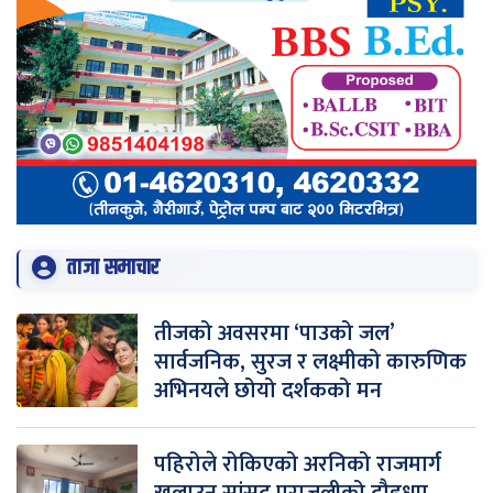
ताजा समाचार
तीजको अवसरमा ‘पाउको जल’
सार्वजनिक, सुरज र लक्ष्मीको कारुणिक
अभिनयले छोयो दर्शकको मन
पहिरोले रोकिएको अरनिको राजमार्ग
खुलाउन सांसद पराजुलीको दौडधुप