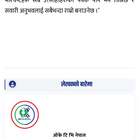
भेरियन्टहरू सबै उत्साहीहरुको पक्कै पनि मन जित्नेछ र
सवारी अनुभवलाई सबैभन्दा राम्रो बनाउनेछ ।’
लेखकको बारेमा
ओके टि भि नेपाल