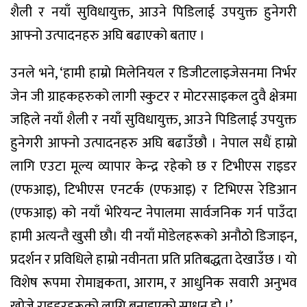
शैली र नयाँ सुविधायुक्त, आउने पिडिलाई उपयुक्त हुनेगरी
आफ्नो उत्पादनहरु अघि बढाएको बताए ।
उनले भने, ‘हामी हाम्रो मिलेनियल र डिजीटलाइजेसनमा निर्भर
जेन जी ग्राहकहरुको लागी स्कुटर र मोटरसाइकल दुवै क्षेत्रमा
जहिले नयाँ शैली र नयाँ सुविधायुक्त, आउने पिडिलाई उपयुक्त
हुनेगरी आफ्नो उत्पादनहरु अघि बढाउँछौ । नेपाल सधैं हाम्रो
लागि एउटा मूल्य व्यापार केन्द्र रहेको छ र टिभीएस राइडर
(एफआइ), टिभीएस एनटर्क (एफआइ) र टिभिएस रेडिआन
(एफआइ) को नयाँ भेरियन्ट नेपालमा सार्वजनिक गर्न पाउँदा
हामी अत्यन्तै खुसी छौ। यी नयाँ मोडेलहरूको अनौठो डिजाइन,
प्रदर्शन र प्रविधिले हाम्रो नवीनता प्रति प्रतिबद्धता देखाउँछ । यो
विशेष रूपमा रोमाञ्चकता, आराम, र आधुनिक सवारी अनुभव
खोज्ने राइडरहरूको लागि बनाइएको साधन हो ।’