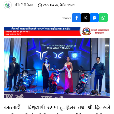
ओके टि भि नेपाल
२०८१ भाद्र २७, बिहीबार १७:१६
Shares
काठमाडौं । विश्वव्यापी रूपमा टू–ह्विलर तथा थ्री–ह्विलरको