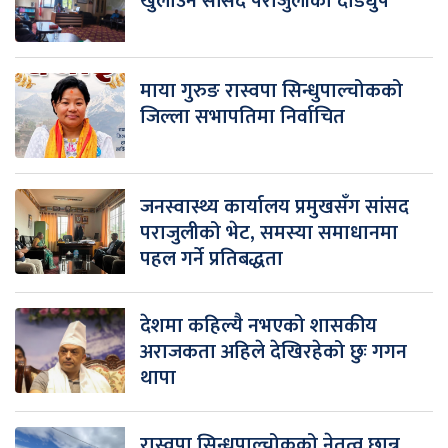
खुलाउन सांसद पराजुलीको दौडधुप
माया गुरुङ रास्वपा सिन्धुपाल्चोकको
जिल्ला सभापतिमा निर्वाचित
जनस्वास्थ्य कार्यालय प्रमुखसँग सांसद
पराजुलीको भेट, समस्या समाधानमा
पहल गर्ने प्रतिबद्धता
देशमा कहिल्यै नभएको शासकीय
अराजकता अहिले देखिरहेको छुः गगन
थापा
रास्वपा सिन्धुपाल्चोकको नेतृत्व छान्न