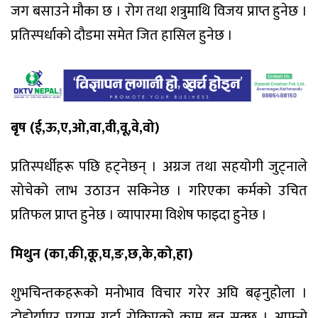
जग बसाउने मौका छ । रोग तथा शत्रुमाथि विजय प्राप्त हुनेछ ।
प्रतिस्पर्धाको दौडमा समेत जित हासिल हुनेछ ।
बृष (ई,ऊ,ए,ओ,वा,वी,वू,वे,वो)
प्रतिस्पर्धीहरू पछि हट्नेछन् । अग्रज तथा सहयोगी जुट्नाले
सोचेको लाभ उठाउन सकिनेछ । गरिएका कर्मको उचित
प्रतिफल प्राप्त हुनेछ । व्यापारमा विशेष फाइदा हुनेछ ।
मिथुन (का,की,कू,घ,ङ,छ,के,को,हा)
शुभचिन्तकहरूको मनोभाव विचार गरेर अघि बढ्नुहोला ।
दोहोर्याएर प्रयास गर्दा रोकिएको काम बन्न सक्छ । आफ्नो