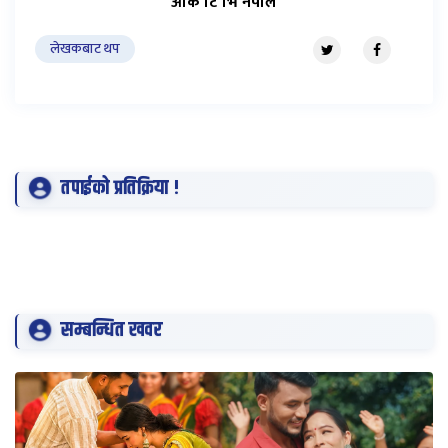
ओके टि भि नेपाल
लेखकबाट थप
तपाईको प्रतिक्रिया !
सम्बन्धित खवर