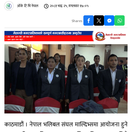
ओके टि भि नेपाल
२०८१ भाद्र २५, मंगलवार १७:०५
Shares
काठमाडौं । नेपाल भलिबल संघल माल्दिभ्समा आयोजना हुने