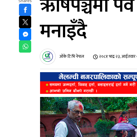
ऋषिपञ्चमी पर
Shares
मनाइँदै
ओके टि भि नेपाल
२०८१ भाद्र २३, आईतवार