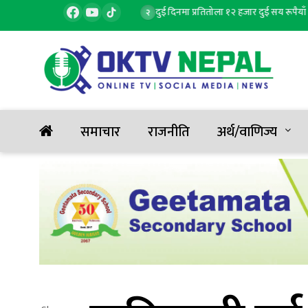
ना, १ जनाको मृत्यु, ६ घाइते
दुई दिनमा प्रतितोला १२ हजार दुई सय रूपैयाँ बढ्यो
२
समाचार
राजनीति
अर्थ/वाणिज्य