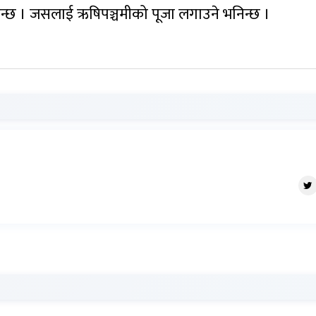
े गरिन्छ । जसलाई ऋषिपञ्चमीको पूजा लगाउने भनिन्छ ।