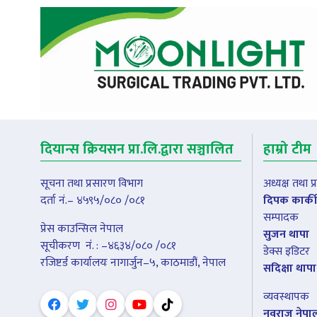
दियान्स क्रियसन प्रा.लि.द्वारा सञ्चालित
हाम्रो टीम
सूचना तथा प्रसारण विभाग
अध्यक्ष तथा 
दर्ता नं.– ४५९५/०८० /०८१
दिपक कार्की
सम्पादक
प्रेस काउन्सिल नेपाल
सुजन थापा
सूचीकरण नंं. : –४६३४/०८० /०८१
डेक्स इडिटर
रजिष्टर्ड कार्यालयः नागार्जुन–५, काठमाडौं, नेपाल
सदिक्षा थापा
व्यवस्थापक
नवराज नेपा