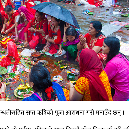
ुन्धतीसहित सप्त ऋषिको पूजा आराधना गरी मनाउँदै छन् ।