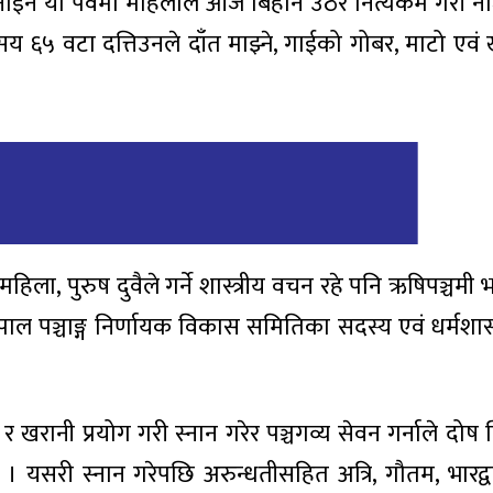
ा मनाइने यो पर्वमा महिलाले आज बिहानै उठेर नित्यकर्म गरी
 ६५ वटा दत्तिउनले दाँत माझ्ने, गाईको गोबर, माटो एवं
िला, पुरुष दुवैले गर्ने शास्त्रीय वचन रहे पनि ऋषिपञ्चमी
ो नेपाल पञ्चाङ्ग निर्णायक विकास समितिका सदस्य एवं धर्मशास्त्र
खरानी प्रयोग गरी स्नान गरेर पञ्चगव्य सेवन गर्नाले दोष 
ाए । यसरी स्नान गरेपछि अरुन्धतीसहित अत्रि, गौतम, भारद्व