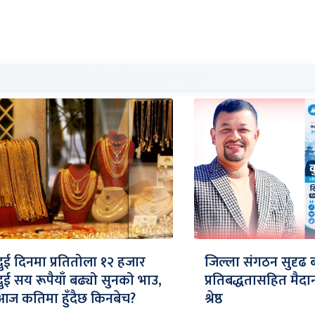
दुई दिनमा प्रतितोला १२ हजार
जिल्ला संगठन सुदृढ 
दुई सय रूपैयाँ बढ्यो सुनको भाउ,
प्रतिबद्धतासहित मैद
आज कतिमा हुँदैछ किनबेच?
श्रेष्ठ