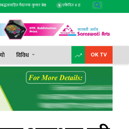
ित मैदानमा-कुमार श्रेष्ठ
एकैदिन ४ हजार २ सयले बढ्यो सुन, तोलाको दुई लाख ८
४
OK TV
यो
विविध