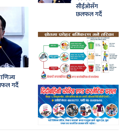
सीईओसँग
छलफल गर्दै
 वाणिज्य
ल गर्दै