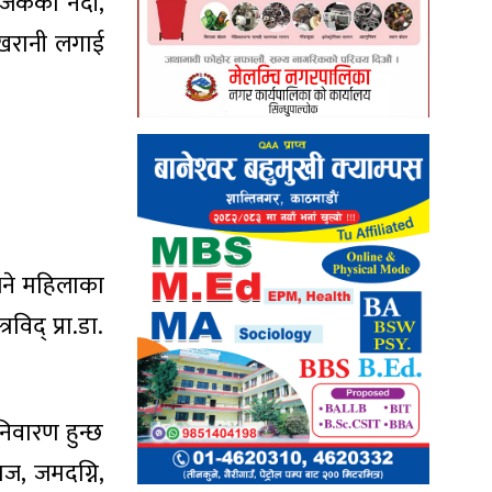
 नजिकको नदी,
 खरानी लगाई
 भने महिलाका
विद् प्रा.डा.
निवारण हुन्छ
ाज, जमदग्नि,