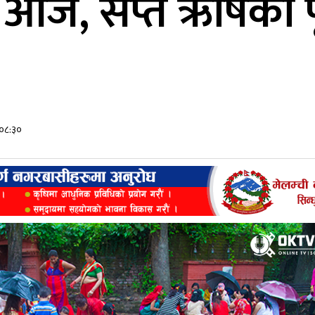
्व आज, सप्त ऋषिको 
 ०८:३०