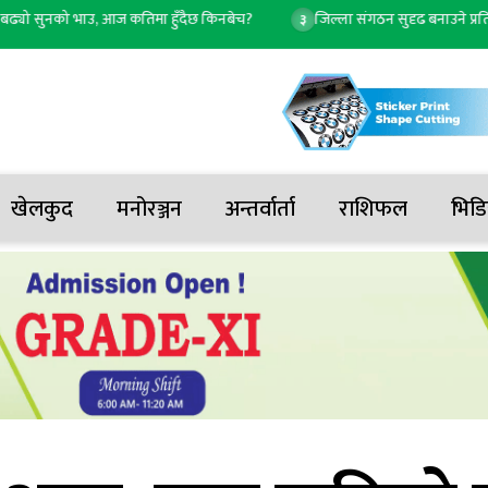
 सुनको भाउ, आज कतिमा हुँदैछ किनबेच?
जिल्ला संगठन सुदृढ बनाउने प्रतिबद्धतासह
३
खेलकुद
मनोरञ्जन
अन्तर्वार्ता
राशिफल
भिडि