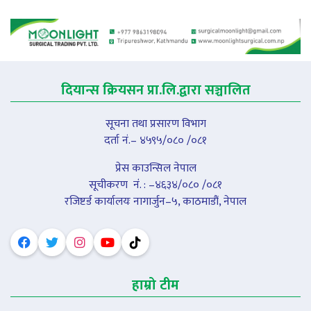
दियान्स क्रियसन प्रा.लि.द्वारा सञ्चालित
सूचना तथा प्रसारण विभाग
दर्ता नं.– ४५९५/०८० /०८१
प्रेस काउन्सिल नेपाल
सूचीकरण नंं. : –४६३४/०८० /०८१
रजिष्टर्ड कार्यालयः नागार्जुन–५, काठमाडौं, नेपाल
हाम्रो टीम