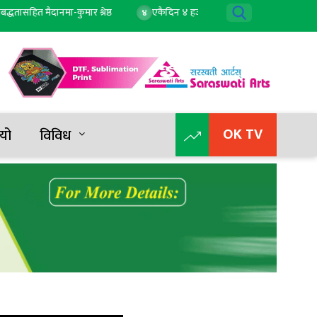
ित मैदानमा-कुमार श्रेष्ठ
एकैदिन ४ हजार २ सयले बढ्यो सुन, तोलाको दुई लाख ८
४
OK TV
यो
विविध