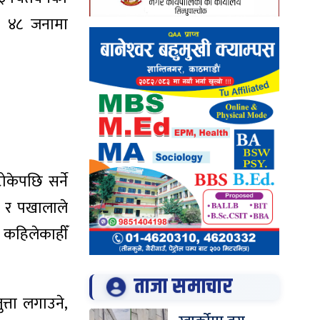
य ४८ जनामा
केपछि सर्ने
इ र पखालाले
मा कहिलेकाहीँ
ताजा समाचार
्ता लगाउने,