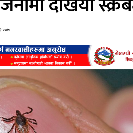
जनामा देखियो स्क्
 १५:०७