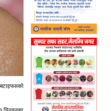
्रबटाइफसको
 ३३ चितवनका