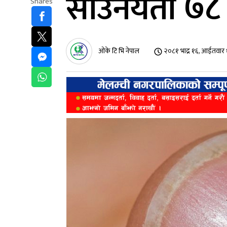
साउनयता ७८ 
Shares
ओके टि भि नेपाल
२०८१ भाद्र १६, आईतवार