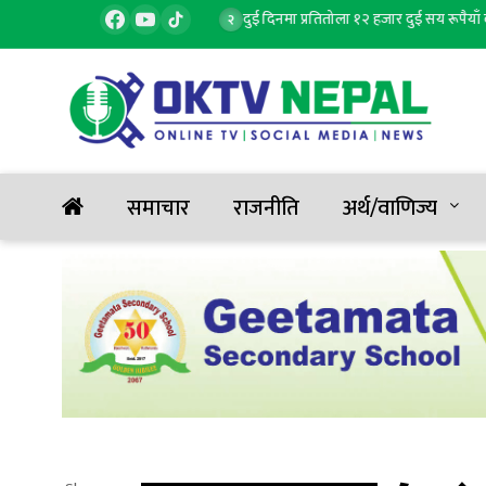
ना, १ जनाको मृत्यु, ६ घाइते
दुई दिनमा प्रतितोला १२ हजार दुई सय रूपैयाँ बढ्यो
२
समाचार
राजनीति
अर्थ/वाणिज्य