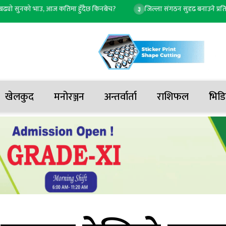
 सुनको भाउ, आज कतिमा हुँदैछ किनबेच?
जिल्ला संगठन सुदृढ बनाउने प्रतिबद्धतासह
३
खेलकुद
मनोरञ्जन
अन्तर्वार्ता
राशिफल
भिडि