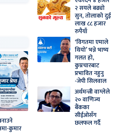
एकैदिन ४ हजार
२ सयले बढ्यो
सुन, तोलाको दुई
लाख ८८ हजार
रुपैयाँ
‘विगतमा एमाले
थियो’ भन्ने भाष्य
गलत हो,
कुप्रचारबाट
प्रभावित नहुनु
-जेपी सिलवाल
अर्थमन्त्री वाग्लेले
२० वाणिज्य
बैंकका
सीईओसँग
बनाउने
छलफल गर्दै
ानमा-कुमार