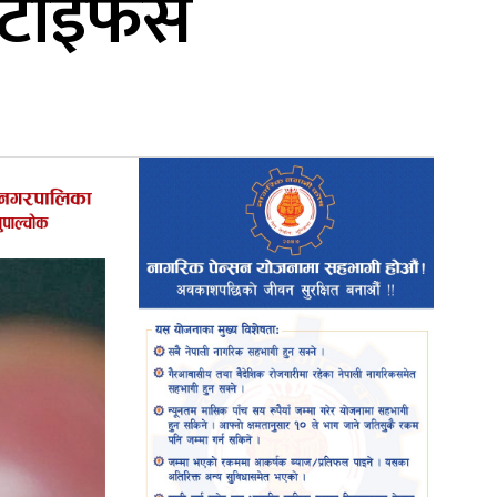
रबटाइफस