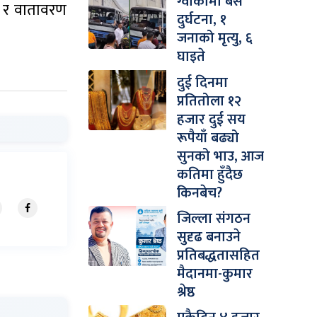
ग्वार्कोमा बस
े र वातावरण
दुर्घटना, १
जनाको मृत्यु, ६
घाइते
दुई दिनमा
प्रतितोला १२
हजार दुई सय
रूपैयाँ बढ्यो
सुनको भाउ, आज
कतिमा हुँदैछ
किनबेच?
जिल्ला संगठन
सुदृढ बनाउने
प्रतिबद्धतासहित
मैदानमा-कुमार
श्रेष्ठ