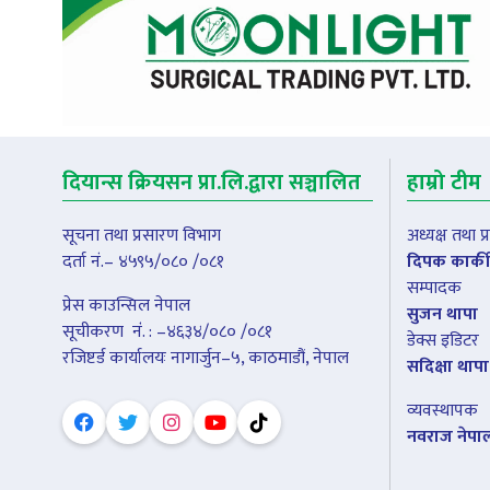
दियान्स क्रियसन प्रा.लि.द्वारा सञ्चालित
हाम्रो टीम
सूचना तथा प्रसारण विभाग
अध्यक्ष तथा 
दर्ता नं.– ४५९५/०८० /०८१
दिपक कार्की
सम्पादक
प्रेस काउन्सिल नेपाल
सुजन थापा
सूचीकरण नंं. : –४६३४/०८० /०८१
डेक्स इडिटर
रजिष्टर्ड कार्यालयः नागार्जुन–५, काठमाडौं, नेपाल
सदिक्षा थापा
व्यवस्थापक
नवराज नेपा