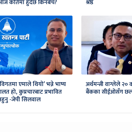
आज कतिमा हुँदैछ किनबेच?
श्रेष्ठ
‘विगतमा एमाले थियो’ भन्ने भाष्य
अर्थमन्त्री वाग्लेले २०
गलत हो, कुप्रचारबाट प्रभावित
बैंकका सीईओसँग छलफ
नहुनु -जेपी सिलवाल