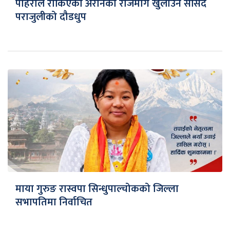
पहिरोले रोकिएको अरनिको राजमार्ग खुलाउन सांसद
पराजुलीको दौडधुप
माया गुरुङ रास्वपा सिन्धुपाल्चोकको जिल्ला
सभापतिमा निर्वाचित