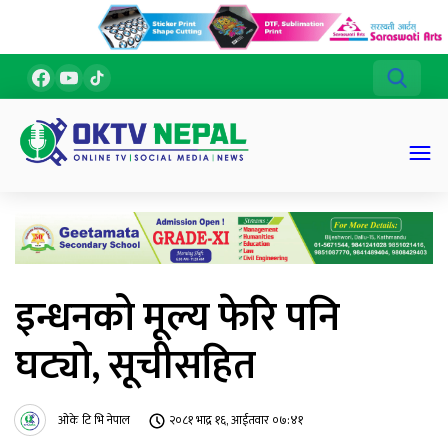
इन्धनको मूल्य फेरि पनि
घट्यो, सूचीसहित
ओके टि भि नेपाल
२०८१ भाद्र १६, आईतवार ०७:४१