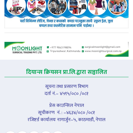
दियान्स क्रियसन प्रा.लि.द्वारा सञ्चालित
सूचना तथा प्रसारण विभाग
दर्ता नं.– ४५९५/०८० /०८१
प्रेस काउन्सिल नेपाल
सूचीकरण नंं. : –४६३४/०८० /०८१
रजिष्टर्ड कार्यालयः नागार्जुन–५, काठमाडौं, नेपाल