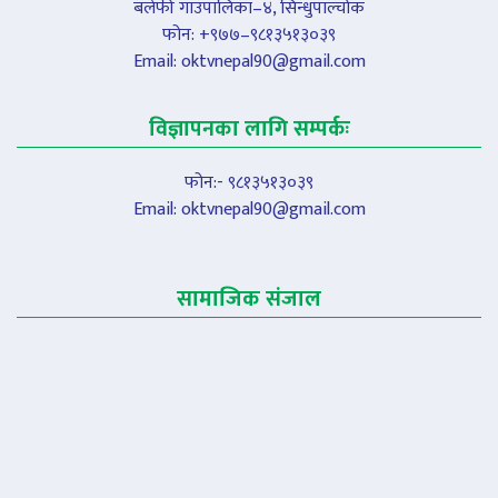
बलेफी गाउँपालिका–४, सिन्धुपाल्चोक
फोन: +९७७–९८१३५१३०३९
Email:
oktvnepal90@gmail.com
विज्ञापनका लागि सम्पर्कः
फोन:- ९८१३५१३०३९
Email:
oktvnepal90@gmail.com
सामाजिक संजाल