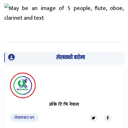
लेखकको बारेमा
ओके टि भि नेपाल
लेखकबाट थप