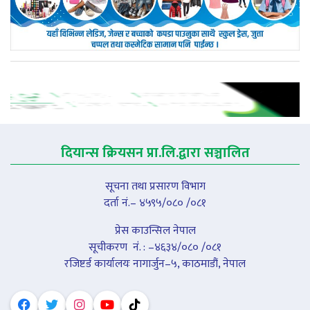
दियान्स क्रियसन प्रा.लि.द्वारा सञ्चालित
सूचना तथा प्रसारण विभाग
दर्ता नं.– ४५९५/०८० /०८१
प्रेस काउन्सिल नेपाल
सूचीकरण नंं. : –४६३४/०८० /०८१
रजिष्टर्ड कार्यालयः नागार्जुन–५, काठमाडौं, नेपाल