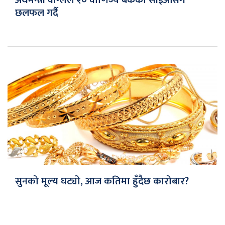
अर्थमन्त्री वाग्लेले २० वाणिज्य बैंकका सीईओसँग
छलफल गर्दै
सुनको मूल्य घट्यो, आज कतिमा हुँदैछ कारोबार?