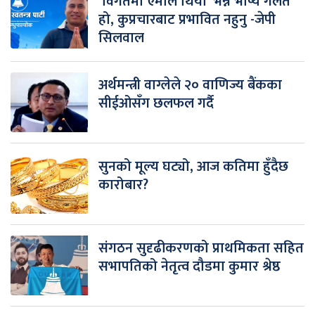
‘विगतमा एमाले थियो’ भन्ने भाष्य गलत
हो, कुप्रचारबाट प्रभावित नहुनु -जेपी
सिलवाल
अर्थमन्त्री वाग्लेले २० वाणिज्य बैंकका
सीईओसँग छलफल गर्दै
सुनको मूल्य घट्यो, आज कतिमा हुँदैछ
कारोबार?
संगठन सुदृढीकरणको प्राथमिकता सहित
सभापतिको नेतृत्व दौडमा कुमार श्रेष्ठ