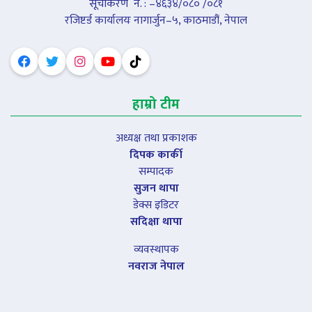
सूचीकरण नंं. : –४६३४/०८० /०८१
रजिष्टर्ड कार्यालयः नागार्जुन–५, काठमाडौं, नेपाल
हाम्रो टीम
अध्यक्ष तथा प्रकाशक
दिपक कार्की
सम्पादक
सुजन थापा
डेक्स इडिटर
सदिक्षा थापा
व्यवस्थापक
नवराज नेपाल