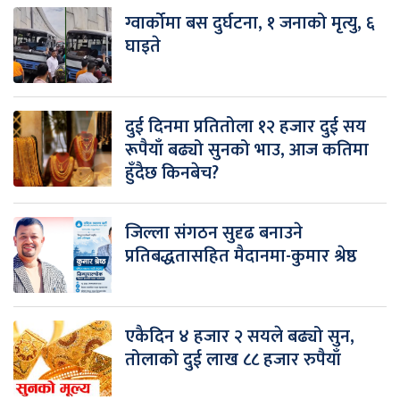
ग्वार्कोमा बस दुर्घटना, १ जनाको मृत्यु, ६
घाइते
दुई दिनमा प्रतितोला १२ हजार दुई सय
रूपैयाँ बढ्यो सुनको भाउ, आज कतिमा
हुँदैछ किनबेच?
जिल्ला संगठन सुदृढ बनाउने
प्रतिबद्धतासहित मैदानमा-कुमार श्रेष्ठ
एकैदिन ४ हजार २ सयले बढ्यो सुन,
तोलाको दुई लाख ८८ हजार रुपैयाँ