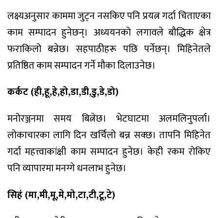
लक्ष्यअनुसार काममा जुट्न नसकिए पनि प्रयत्न गर्दा चिताएका
काम सम्पादन हुनेछन्। अध्ययनको लगावले बौद्धिक क्षेत्र
फराकिलो बन्नेछ। सहपाठीहरू पछि पर्नेछन्। मिहिनेतले
प्रतिष्ठित काम सम्पादन गर्ने मौका दिलाउनेछ।
कर्कट (ही,हू,हे,हो,डा,डी,डु,डे,डो)
मनोरञ्जनमा समय बित्नेछ। भेटघाटमा अलमलिनुपर्ला।
लोकाचारका लागि दिन खर्चिलो बन्न सक्छ। तापनि मिहिनेत
गर्दा महत्त्वाकांक्षी काम सम्पादन हुनेछ। केही रकम रोकिए
पनि व्यापारमा मनग्गे धनलाभ हुनेछ।
सिहं (मा,मी,मू,मे,मो,टा,टी,टू,टे)