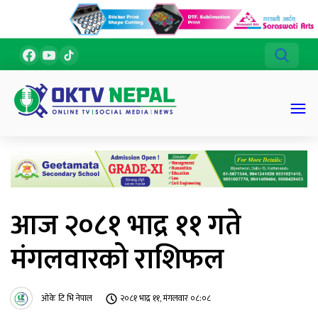
आज २०८१ भाद्र ११ गते
मंगलवारको राशिफल
ओके टि भि नेपाल
२०८१ भाद्र ११, मंगलवार ०८:०८