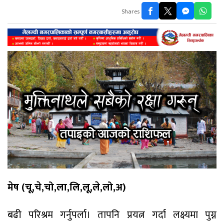
Shares
मेष (चू,चे,चो,ला,लि,लू,ले,लो,अ)
बढी परिश्रम गर्नुपर्ला। तापनि प्रयत्न गर्दा लक्ष्यमा पुग्न