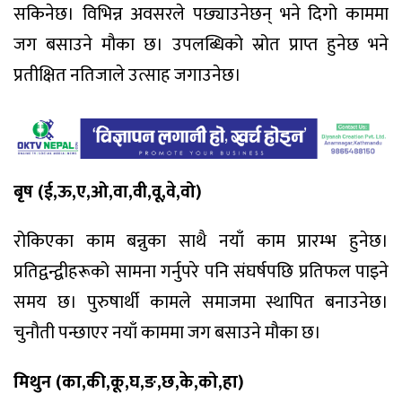
सकिनेछ। विभिन्न अवसरले पछ्याउनेछन् भने दिगो काममा
जग बसाउने मौका छ। उपलब्धिको स्रोत प्राप्त हुनेछ भने
प्रतीक्षित नतिजाले उत्साह जगाउनेछ।
बृष (ई,ऊ,ए,ओ,वा,वी,वू,वे,वो)
रोकिएका काम बन्नुका साथै नयाँ काम प्रारम्भ हुनेछ।
प्रतिद्वन्द्वीहरूको सामना गर्नुपरे पनि संघर्षपछि प्रतिफल पाइने
समय छ। पुरुषार्थी कामले समाजमा स्थापित बनाउनेछ।
चुनौती पन्छाएर नयाँ काममा जग बसाउने मौका छ।
मिथुन (का,की,कू,घ,ङ,छ,के,को,हा)