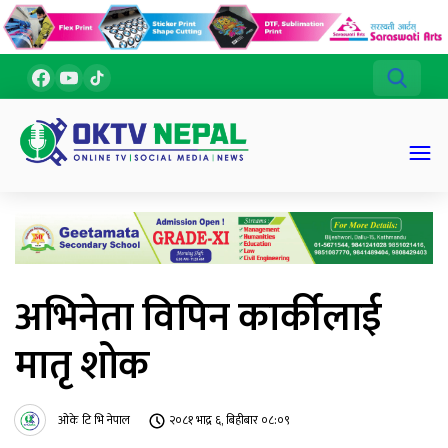
अभिनेता विपिन कार्कीलाई
मातृ शोक
ओके टि भि नेपाल
२०८१ भाद्र ६, बिहीबार ०८:०९