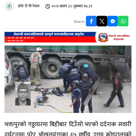
ओके टि भि नेपाल
२०८१ श्रावण ३२, शुक्रबार १७:३९
Shares
भक्तपुरको गठ्ठाघरमा बिहीबार दिउँसो भएको दर्दनाक सवारी
दुर्घटनामा परेर ओखलढुंगाका ६५ वर्षीय उत्तम कोइरालाको