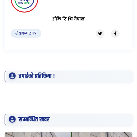
ओके टि भि नेपाल
लेखकबाट थप
तपाईको प्रतिक्रिया !
सम्बन्धित खवर