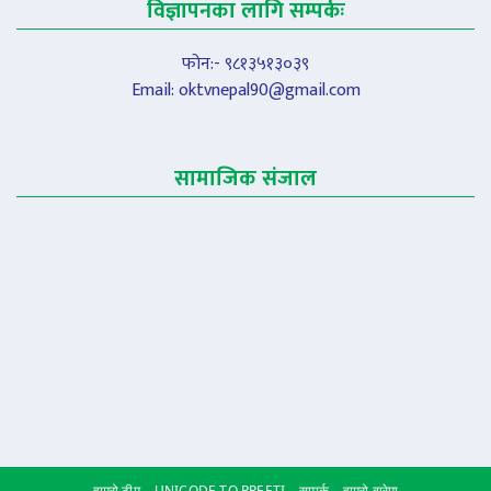
विज्ञापनका लागि सम्पर्कः
फोन:- ९८१३५१३०३९
Email:
oktvnepal90@gmail.com
सामाजिक संजाल
हाम्रो टीम
UNICODE TO PREETI
सम्पर्क
हाम्रो बारेमा