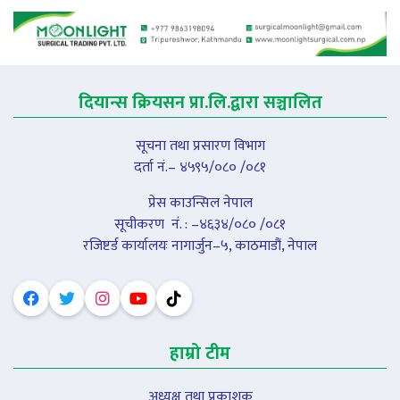
दियान्स क्रियसन प्रा.लि.द्वारा सञ्चालित
सूचना तथा प्रसारण विभाग
दर्ता नं.– ४५९५/०८० /०८१
प्रेस काउन्सिल नेपाल
सूचीकरण नंं. : –४६३४/०८० /०८१
रजिष्टर्ड कार्यालयः नागार्जुन–५, काठमाडौं, नेपाल
हाम्रो टीम
अध्यक्ष तथा प्रकाशक