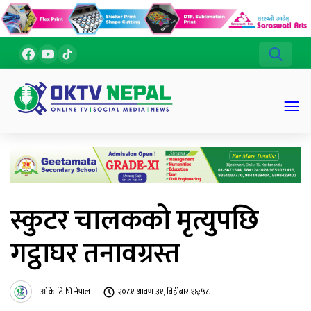
स्कुटर चालकको मृत्युपछि
गट्ठाघर तनावग्रस्त
ओके टि भि नेपाल
२०८१ श्रावण ३१, बिहीबार १६:५८