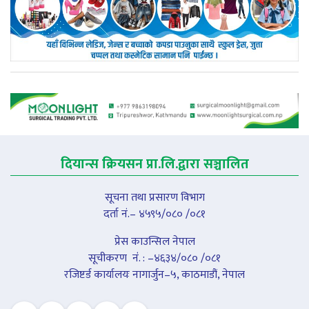
दियान्स क्रियसन प्रा.लि.द्वारा सञ्चालित
सूचना तथा प्रसारण विभाग
दर्ता नं.– ४५९५/०८० /०८१
प्रेस काउन्सिल नेपाल
सूचीकरण नंं. : –४६३४/०८० /०८१
रजिष्टर्ड कार्यालयः नागार्जुन–५, काठमाडौं, नेपाल