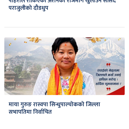
पहिरोले रोकिएको अरनिको राजमार्ग खुलाउन सांसद
पराजुलीको दौडधुप
माया गुरुङ रास्वपा सिन्धुपाल्चोकको जिल्ला
सभापतिमा निर्वाचित