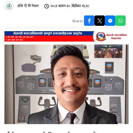
ओके टि भि नेपाल
२०८१ श्रावण १०, बिहीबार १६:१८
Shares