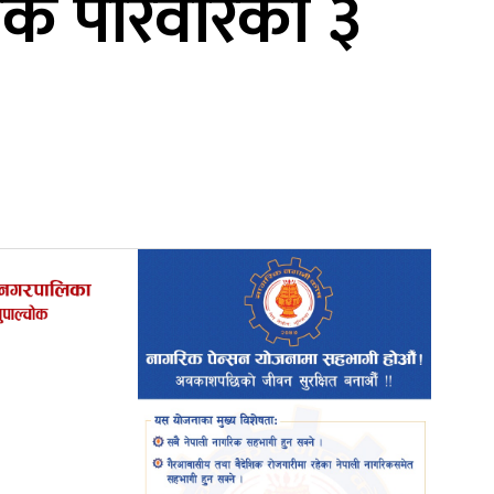
एकै परिवारका ३