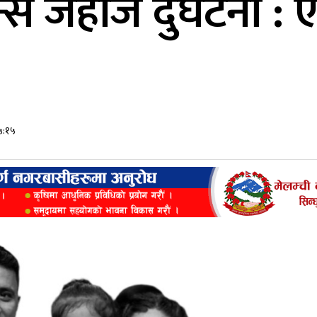
्स जहाज दुर्घटना : 
१५:१५