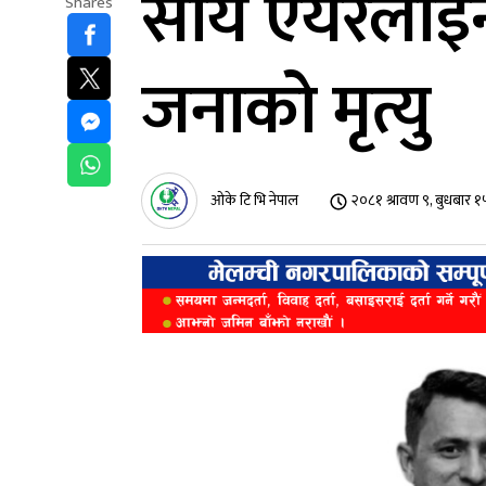
सौर्य एयरलाइन
Shares
जनाको मृत्यु
ओके टि भि नेपाल
२०८१ श्रावण ९, बुधबार 