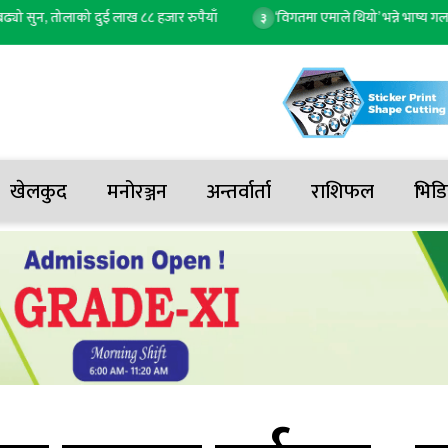
न, तोलाको दुई लाख ८८ हजार रुपैयाँ
‘विगतमा एमाले थियो’ भन्ने भाष्य गलत हो, 
३
खेलकुद
मनोरञ्जन
अन्तर्वार्ता
राशिफल
भिडि