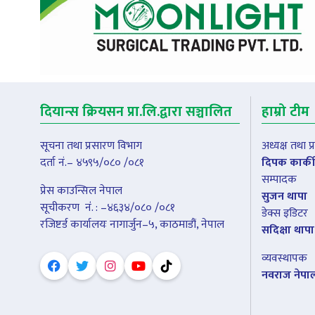
दियान्स क्रियसन प्रा.लि.द्वारा सञ्चालित
हाम्रो टीम
सूचना तथा प्रसारण विभाग
अध्यक्ष तथा 
दर्ता नं.– ४५९५/०८० /०८१
दिपक कार्की
सम्पादक
प्रेस काउन्सिल नेपाल
सुजन थापा
सूचीकरण नंं. : –४६३४/०८० /०८१
डेक्स इडिटर
रजिष्टर्ड कार्यालयः नागार्जुन–५, काठमाडौं, नेपाल
सदिक्षा थापा
व्यवस्थापक
नवराज नेपा