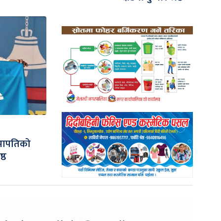
भापतिको
ष्ठ