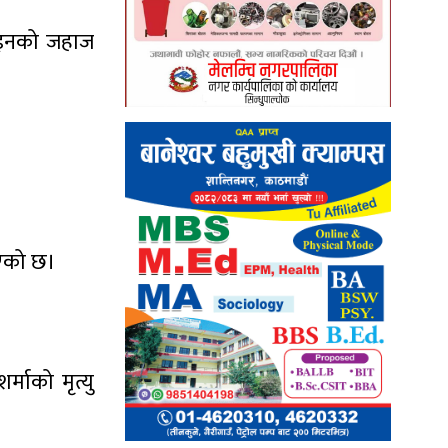
ाइनको जहाज
िएको छ।
माको मृत्यु