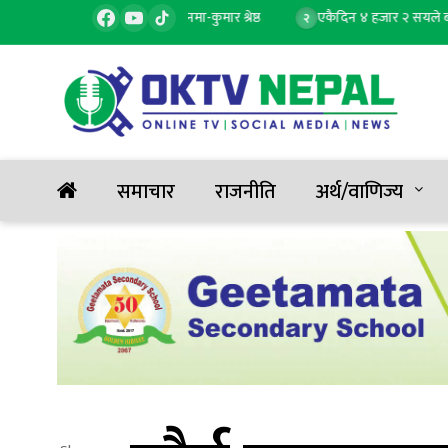
 बनाउने प्रतिबद्धतासहित मैदानमा-कुमार श्रेष्ठ
एकैदिन ४ हजार २ सयले बढ्यो सु
२
समाचार
राजनीति
अर्थ/वाणिज्य