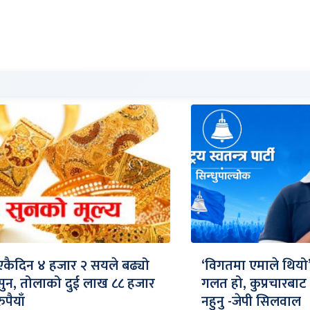
एकैदिन ४ हजार २ सयले बढ्यो
‘विगतमा एमाले थियो’ भ
सुन, तोलाको दुई लाख ८८ हजार
गलत हो, कुप्रचारबाट 
रुपैयाँ
नहुनु -जेपी सिलवाल