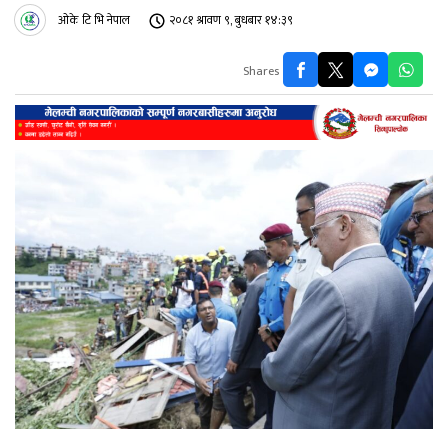
ओके टि भि नेपाल
२०८१ श्रावण ९, बुधबार १४:३९
Shares