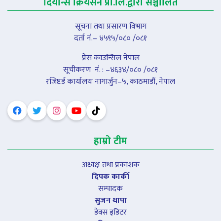
दियान्स क्रियसन प्रा.लि.द्वारा सञ्चालित
सूचना तथा प्रसारण विभाग
दर्ता नं.– ४५९५/०८० /०८१
प्रेस काउन्सिल नेपाल
सूचीकरण नंं. : –४६३४/०८० /०८१
रजिष्टर्ड कार्यालयः नागार्जुन–५, काठमाडौं, नेपाल
हाम्रो टीम
अध्यक्ष तथा प्रकाशक
दिपक कार्की
सम्पादक
सुजन थापा
डेक्स इडिटर