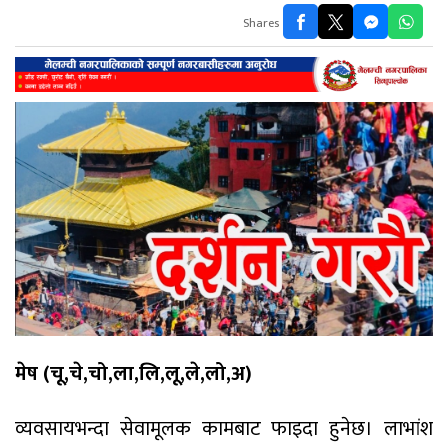
Shares
मेष (चू,चे,चो,ला,लि,लू,ले,लो,अ)
व्यवसायभन्दा सेवामूलक कामबाट फाइदा हुनेछ। लाभांश