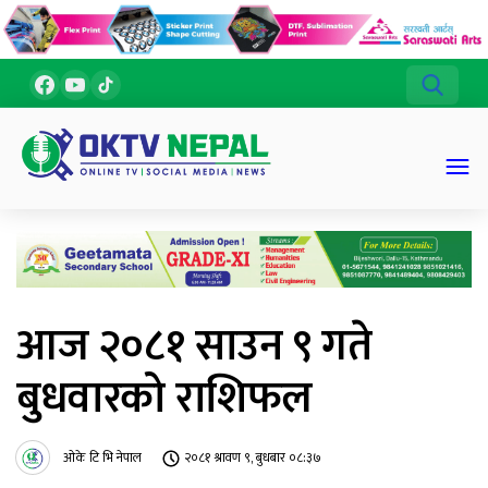
आज २०८१ साउन ९ गते
बुधवारको राशिफल
ओके टि भि नेपाल
२०८१ श्रावण ९, बुधबार ०८:३७