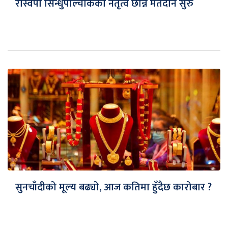
रास्वपा सिन्धुपाल्चोकको नेतृत्व छान्न मतदान सुरु
सुनचाँदीको मूल्य बढ्यो, आज कतिमा हुँदैछ कारोबार ?