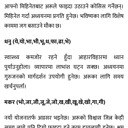
आफ्नो मिहिनेतबाट अरूले फाइदा उठाउने कोसिस गर्नेछन्।
मिहिनेत गर्दा अध्ययनमा प्रगति हुनेछ। भविष्यका लागि विशेष
काममा जग बसाउने मौका छ।
धनु (ये,यो,भा,भी,भू,ध,फा,ढा,भे)
स्वास्थ्य कमजोर रहने हुँदा आहारविहारमा ध्यान
पुर्याउनुहोला। व्यापारमा लाभांश घट्न सक्छ। अध्ययनमा
गुरुजनको मार्गदर्शन उपयोगी हुनेछ। अरूका लागि समय
खर्चनुपर्ला।
मकर (भो,जा,जी,जू,जे,जो,ख,खी,खू,खे,खो,गा,गी)
नयाँ योजनातर्फ अग्रसर भइनेछ। अरूको विश्वास जित्न केही
समय लागे पनि दिगो फाइदा हुने काम हातलागी हुनेछ। श्रम