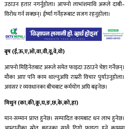
उठाउन हतार नगर्नुहोला। आफ्नो लाभांशमाथि अरूले दाबी–
विरोध गर्न सक्छन्। ईर्ष्या गर्नेहरूबाट सजग रहनुहोला।
बृष (ई,ऊ,ए,ओ,वा,वी,वू,वे,वो)
आफ्नो मिहिनेतबाट अरूले समेत फाइदा उठाउने चेष्टा गर्नेछन्।
मौका आए पनि काम थाल्नुअघि राम्ररी विचार पुर्याउनुहोला।
अवसर र व्यवधानका बीचबाट कर्मयोग अघि बढ्नेछ।
मिथुन (का,की,कू,घ,ङ,छ,के,को,हा)
मान-सम्मान प्राप्त हुनेछ। सम्पादित कामबाट धन लाभ हुनेछ।
आम्दानीका स्रोत बढ्नुका साथै दिगो फाइदा हुने काममा