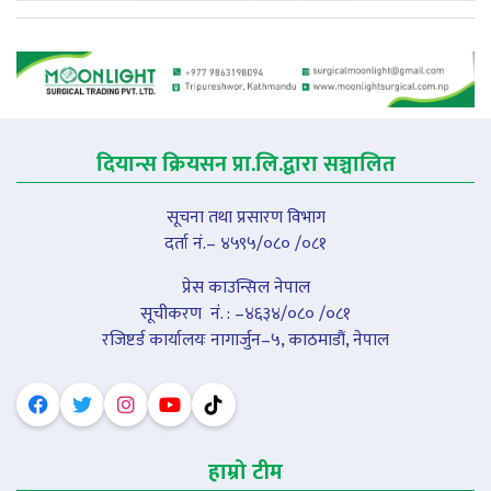
दियान्स क्रियसन प्रा.लि.द्वारा सञ्चालित
सूचना तथा प्रसारण विभाग
दर्ता नं.– ४५९५/०८० /०८१
प्रेस काउन्सिल नेपाल
सूचीकरण नंं. : –४६३४/०८० /०८१
रजिष्टर्ड कार्यालयः नागार्जुन–५, काठमाडौं, नेपाल
हाम्रो टीम