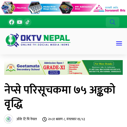
नेप्से परिसूचकमा ७५ अङ्कको
वृद्धि
ओके टि भि नेपाल
२०८१ श्रावण ८, मंगलवार १६:५३