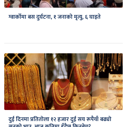
ग्वार्कोमा बस दुर्घटना, १ जनाको मृत्यु, ६ घाइते
दुई दिनमा प्रतितोला १२ हजार दुई सय रूपैयाँ बढ्यो
सुनको भाउ, आज कतिमा हुँदैछ किनबेच?