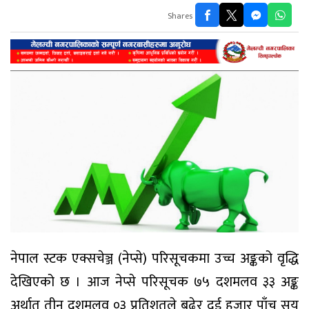
Shares
नेपाल स्टक एक्सचेञ्ज (नेप्से) परिसूचकमा उच्च अङ्कको वृद्धि
देखिएको छ । आज नेप्से परिसूचक ७५ दशमलव ३३ अङ्क
अर्थात् तीन दशमलव ०३ प्रतिशतले बढेर दुई हजार पाँच सय