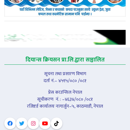
दियान्स क्रियसन प्रा.लि.द्वारा सञ्चालित
सूचना तथा प्रसारण विभाग
दर्ता नं.– ४५९५/०८० /०८१
प्रेस काउन्सिल नेपाल
सूचीकरण नंं. : –४६३४/०८० /०८१
रजिष्टर्ड कार्यालयः नागार्जुन–५, काठमाडौं, नेपाल