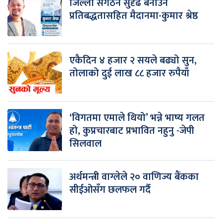
जिल्ला संगठन सुदृढ बनाउने
प्रतिबद्धतासहित मैदानमा-कुमार श्रेष्ठ
एकैदिन ४ हजार २ सयले बढ्यो सुन,
तोलाको दुई लाख ८८ हजार रुपैयाँ
‘विगतमा एमाले थियो’ भन्ने भाष्य गलत
हो, कुप्रचारबाट प्रभावित नहुनु -जेपी
सिलवाल
अर्थमन्त्री वाग्लेले २० वाणिज्य बैंकका
सीईओसँग छलफल गर्दै