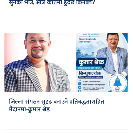
सुनको भाउ, आज कतिमा हुँदैछ किनबेच?
जिल्ला संगठन सुदृढ बनाउने प्रतिबद्धतासहित
मैदानमा-कुमार श्रेष्ठ