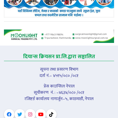
दियान्स क्रियसन प्रा.लि.द्वारा सञ्चालित
सूचना तथा प्रसारण विभाग
दर्ता नं.– ४५९५/०८० /०८१
प्रेस काउन्सिल नेपाल
सूचीकरण नंं. : –४६३४/०८० /०८१
रजिष्टर्ड कार्यालयः नागार्जुन–५, काठमाडौं, नेपाल