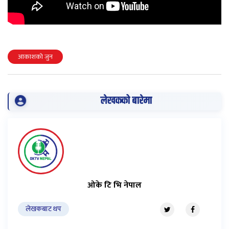
आकाशको जुन
लेखकको बारेमा
ओके टि भि नेपाल
लेखकबाट थप