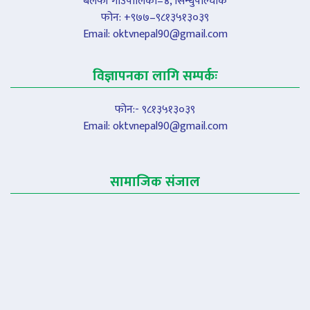
बलेफी गाउँपालिका–४, सिन्धुपाल्चोक
फोन: +९७७–९८१३५१३०३९
Email:
oktvnepal90@gmail.com
विज्ञापनका लागि सम्पर्कः
फोन:- ९८१३५१३०३९
Email:
oktvnepal90@gmail.com
सामाजिक संजाल