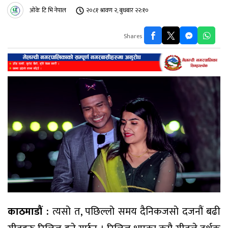
ओके टि भि नेपाल
२०८१ श्रावण २, बुधबार २२:१०
Shares
काठमाडौं :
त्यसो त, पछिल्लो समय दैनिकजसो दजनौं बढी