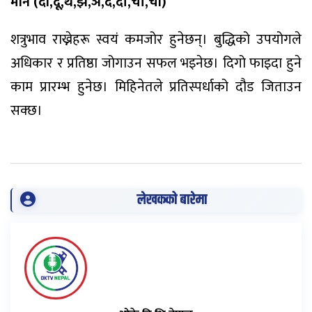
मीन (दी,दू,थ,झ,ञ,दे,दो,चा,ची)
शत्रुभाव राख्नेहरू स्वयं कमजोर हुनेछन्। बुद्धिको उपयोगले
अधिकार र प्रतिष्ठा जोगाउन सफल भइनेछ। दिगो फाइदा हुने
काम प्रारम्भ हुनेछ। मिहिनेतले प्रतिस्पर्धाको दौड जिताउन
सक्छ।
लेखकको बारेमा