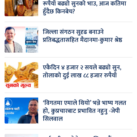
रूपैयाँ बढ्यो सुनको भाउ, आज कतिमा
हुँदैछ किनबेच?
जिल्ला संगठन सुदृढ बनाउने
प्रतिबद्धतासहित मैदानमा-कुमार श्रेष्ठ
एकैदिन ४ हजार २ सयले बढ्यो सुन,
तोलाको दुई लाख ८८ हजार रुपैयाँ
‘विगतमा एमाले थियो’ भन्ने भाष्य गलत
हो, कुप्रचारबाट प्रभावित नहुनु -जेपी
सिलवाल