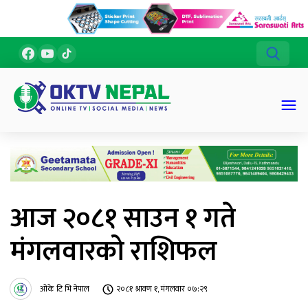
आज २०८१ साउन १ गते
मंगलवारको राशिफल
ओके टि भि नेपाल
२०८१ श्रावण १, मंगलवार ०७:२९