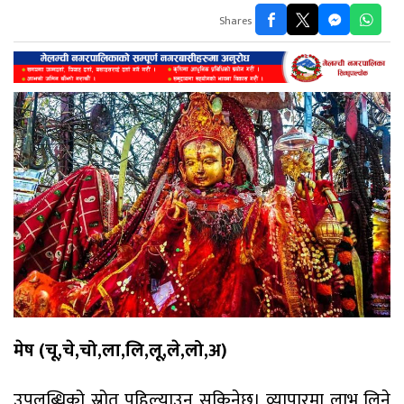
Shares
मेष (चू,चे,चो,ला,लि,लू,ले,लो,अ)
उपलब्धिको स्रोत पहिल्याउन सकिनेछ। व्यापारमा लाभ लिने