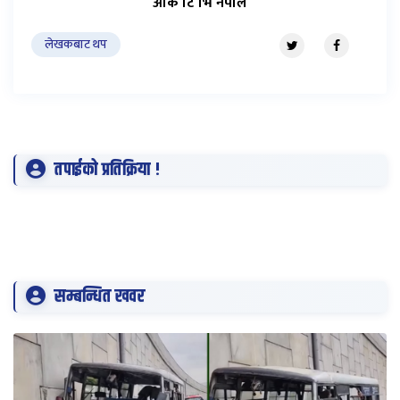
ओके टि भि नेपाल
लेखकबाट थप
तपाईको प्रतिक्रिया !
सम्बन्धित खवर