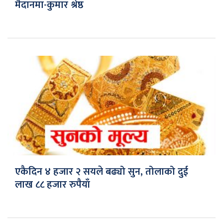
मैदानमा-कुमार श्रेष्ठ
एकैदिन ४ हजार २ सयले बढ्यो सुन, तोलाको दुई
लाख ८८ हजार रुपैयाँ