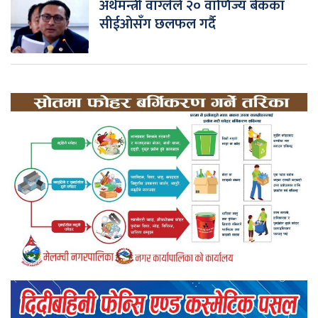
अर्थमन्त्री वाग्लेले २० वाणिज्य बैंकका
सीईओसँग छलफल गर्दै