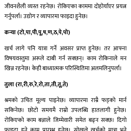
जीवनशैली व्यस्त रहनेछ। रोकिएका काममा दोहोर्याएर प्रयत्न
गर्नुपर्ला। उद्योग र व्यापारमा फाइदा हुनेछ।
कन्या (टो,पा,पी,पू,ष,ण,ठ,पे,पो)
खर्च लागे पनि यात्रा गर्ने अवसर प्राप्त हुनेछ। तर आफ्ना
विषयवस्तुमा अरूले दाबी गर्न सक्छन्। काम राेकिनाले मन
खिन्न रहनेछ। केही बाध्यात्मक परिस्थितिमा अलमलिनुपर्ला।
तुला (रा,री,रु,रे,रो,ता,ती,तू,ते)
श्रमको उचित मूल्य पाइनेछ। व्यापारमा राम्रै फड्को मार्न
सकिनेछ। छोटो समयमै राम्रो उपलब्धि हातलागी हुनेछ।
रोकिएको काम बन्नाले जिम्मेवारी समेत बढ्न सक्छ। दिगो
फाइदा हुने काम प्रारम्भ हुनेछ। सोखले खर्चको मात्रा भने