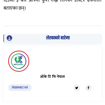
दिउँसो ३ बजे आफ्ना कुरा राख्न लागेको डाक्टर ढकालले
बताएका छन्।
लेखकको बारेमा
ओके टि भि नेपाल
लेखकबाट थप