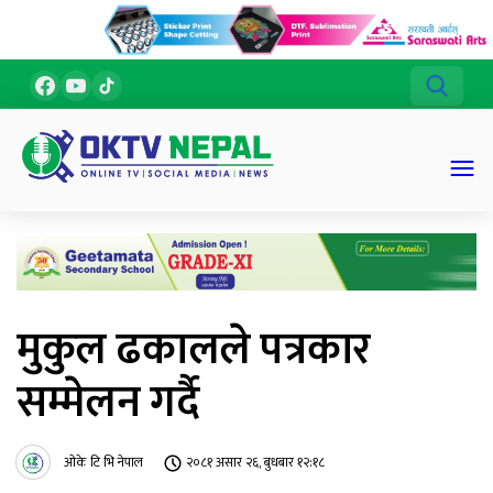
मुकुल ढकालले पत्रकार
सम्मेलन गर्दै
ओके टि भि नेपाल
२०८१ असार २६, बुधबार १२:१८