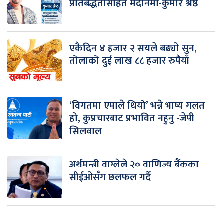
प्रतिबद्धतासहित मैदानमा-कुमार श्रेष्ठ
एकैदिन ४ हजार २ सयले बढ्यो सुन,
तोलाको दुई लाख ८८ हजार रुपैयाँ
‘विगतमा एमाले थियो’ भन्ने भाष्य गलत
हो, कुप्रचारबाट प्रभावित नहुनु -जेपी
सिलवाल
अर्थमन्त्री वाग्लेले २० वाणिज्य बैंकका
सीईओसँग छलफल गर्दै