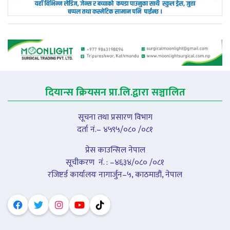
दियान्स क्रियसन प्रा.लि.द्वारा सञ्चालित
सूचना तथा प्रसारण विभाग
दर्ता नं.– ४५९५/०८० /०८१
प्रेस काउन्सिल नेपाल
सूचीकरण नंं. : –४६३४/०८० /०८१
रजिष्टर्ड कार्यालयः नागार्जुन–५, काठमाडौं, नेपाल