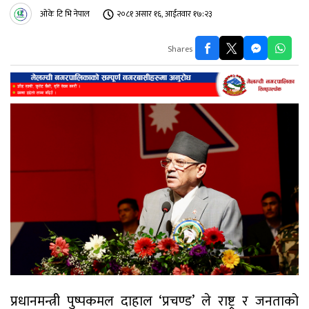
ओके टि भि नेपाल
२०८१ असार १६, आईतवार १७:२३
Shares
प्रधानमन्त्री पुष्पकमल दाहाल ‘प्रचण्ड’ ले राष्ट्र र जनताको