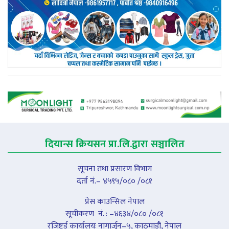
दियान्स क्रियसन प्रा.लि.द्वारा सञ्चालित
सूचना तथा प्रसारण विभाग
दर्ता नं.– ४५९५/०८० /०८१
प्रेस काउन्सिल नेपाल
सूचीकरण नंं. : –४६३४/०८० /०८१
रजिष्टर्ड कार्यालयः नागार्जुन–५, काठमाडौं, नेपाल