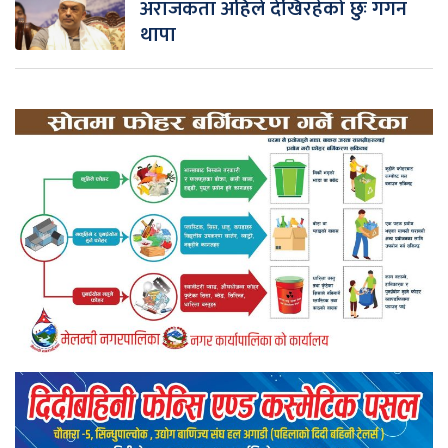
अराजकता अहिले देखिरहेको छुः गगन
थापा