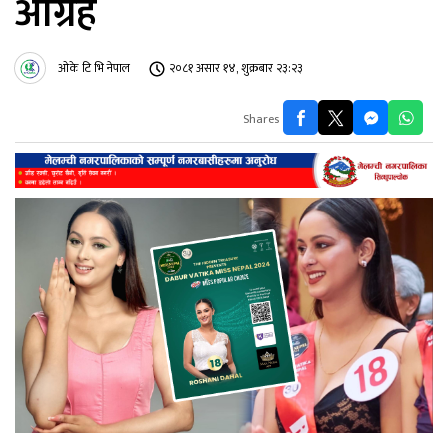
आग्रह
ओके टि भि नेपाल
२०८१ असार १४, शुक्रबार २३:२३
Shares