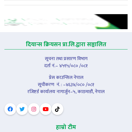
दियान्स क्रियसन प्रा.लि.द्वारा सञ्चालित
सूचना तथा प्रसारण विभाग
दर्ता नं.– ४५९५/०८० /०८१
प्रेस काउन्सिल नेपाल
सूचीकरण नंं. : –४६३४/०८० /०८१
रजिष्टर्ड कार्यालयः नागार्जुन–५, काठमाडौं, नेपाल
हाम्रो टीम