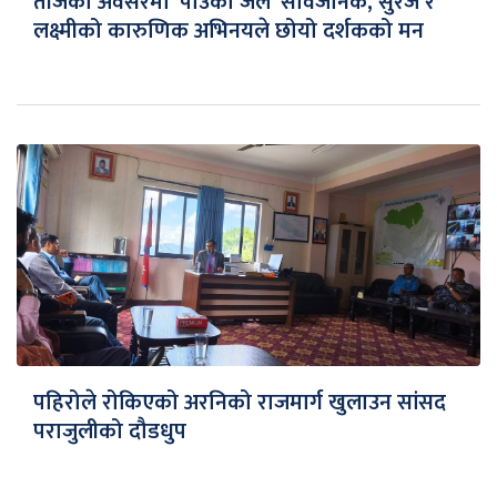
तीजको अवसरमा ‘पाउको जल’ सार्वजनिक, सुरज र
लक्ष्मीको कारुणिक अभिनयले छोयो दर्शकको मन
पहिरोले रोकिएको अरनिको राजमार्ग खुलाउन सांसद
पराजुलीको दौडधुप