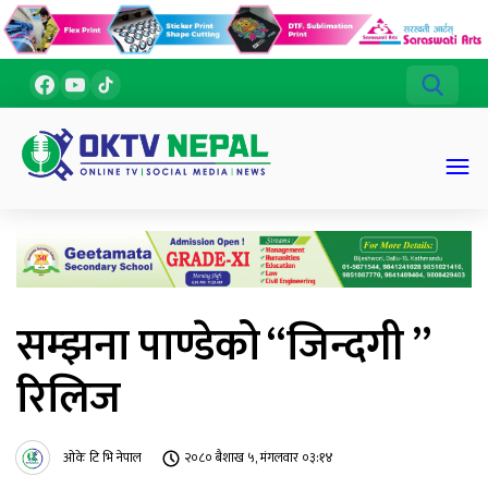
सम्झना पाण्डेको “जिन्दगी ”
रिलिज
ओके टि भि नेपाल
२०८० बैशाख ५, मंगलवार ०३:१४