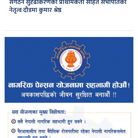
संगठन सुदृढीकरणको प्राथमिकता सहित सभापतिको
नेतृत्व दौडमा कुमार श्रेष्ठ