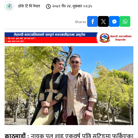
ओके टि भि नेपाल
२०७९ चैत्र २४, शुक्रबार ०२:३५
Shares
काठमाडौं :
नायक पल शाह एकवर्ष पछि सुटिङमा फर्किएका