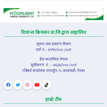
दियान्स क्रियसन प्रा.लि.द्वारा सञ्चालित
सूचना तथा प्रसारण विभाग
दर्ता नं.– ४५९५/०८० /०८१
प्रेस काउन्सिल नेपाल
सूचीकरण नंं. : –४६३४/०८० /०८१
रजिष्टर्ड कार्यालयः नागार्जुन–५, काठमाडौं, नेपाल
हाम्रो टीम