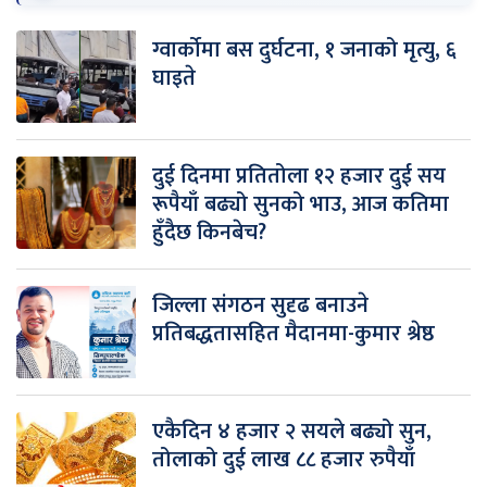
ग्वार्कोमा बस दुर्घटना, १ जनाको मृत्यु, ६
घाइते
दुई दिनमा प्रतितोला १२ हजार दुई सय
रूपैयाँ बढ्यो सुनको भाउ, आज कतिमा
हुँदैछ किनबेच?
जिल्ला संगठन सुदृढ बनाउने
प्रतिबद्धतासहित मैदानमा-कुमार श्रेष्ठ
एकैदिन ४ हजार २ सयले बढ्यो सुन,
तोलाको दुई लाख ८८ हजार रुपैयाँ