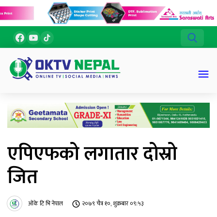
एपिएफको लगातार दोस्रो
जित
ओके टि भि नेपाल
२०७९ चैत्र १०, शुक्रबार ०९:५३