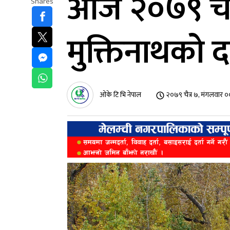
आज २०७९ चैत
Shares
मुक्तिनाथको दर
ओके टि भि नेपाल
२०७९ चैत्र ७, मंगलवार 