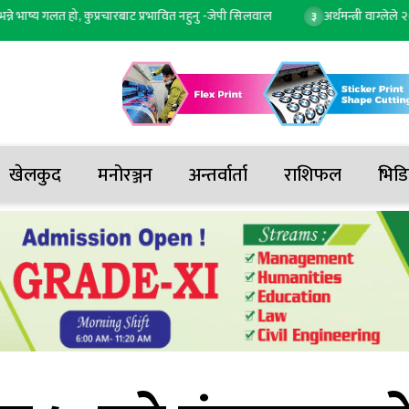
य गलत हो, कुप्रचारबाट प्रभावित नहुनु -जेपी सिलवाल
अर्थमन्त्री वाग्लेले २० वाण
३
खेलकुद
मनोरञ्जन
अन्तर्वार्ता
राशिफल
भिडि