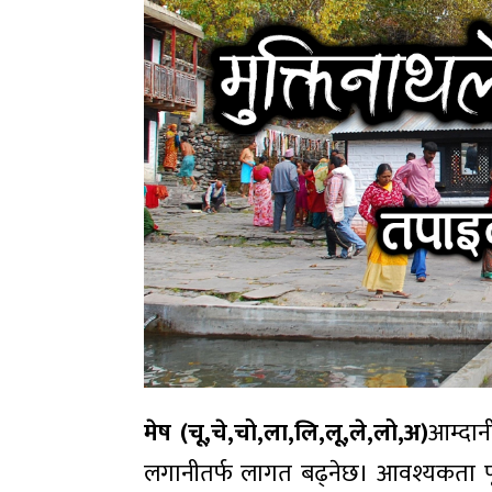
मेष (चू,चे,चो,ला,लि,लू,ले,लो,अ)
आम्दान
लगानीतर्फ लागत बढ्नेछ। आवश्यकता पूरा