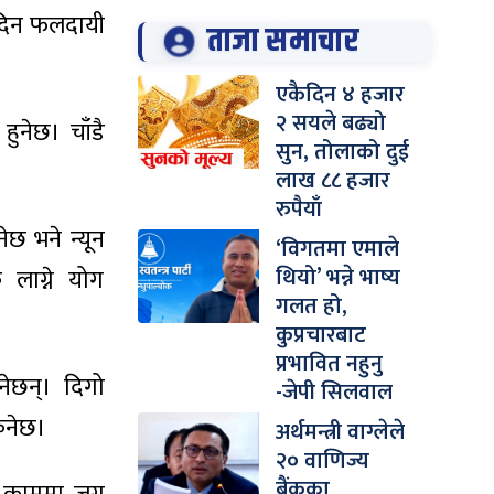
 दिन फलदायी
ताजा समाचार
एकैदिन ४ हजार
२ सयले बढ्यो
 हुनेछ। चाँडै
सुन, तोलाको दुई
लाख ८८ हजार
रुपैयाँ
ेछ भने न्यून
‘विगतमा एमाले
थियो’ भन्ने भाष्य
 लाग्ने योग
गलत हो,
कुप्रचारबाट
प्रभावित नहुनु
ानेछन्। दिगो
-जेपी सिलवाल
किनेछ।
अर्थमन्त्री वाग्लेले
२० वाणिज्य
बैंकका