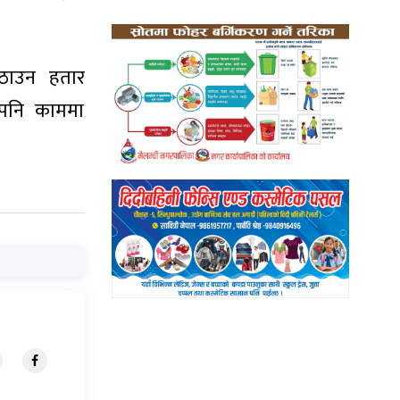
उठाउन हतार
ए पनि काममा