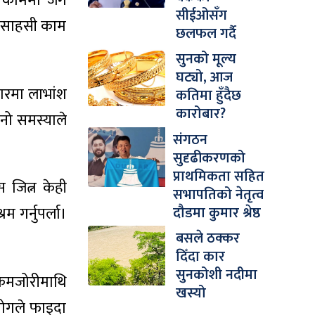
ेष काममा जग
सीईओसँग
छ। साहसी काम
छलफल गर्दै
सुनको मूल्य
घट्यो, आज
पारमा लाभांश
कतिमा हुँदैछ
कारोबार?
नो समस्याले
संगठन
सुदृढीकरणको
प्राथमिकता सहित
 जित्न केही
सभापतिको नेतृत्व
दौडमा कुमार श्रेष्ठ
 गर्नुपर्ला।
बसले ठक्कर
दिँदा कार
सुनकोशी नदीमा
 कमजोरीमाथि
खस्यो
योगले फाइदा