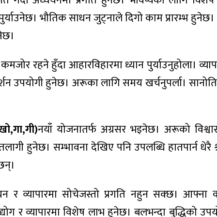
नेत गर्दा अध्ययनमा प्रगति हुनेछ। भविष्यका लागि विश
र्याउनेछ। भौतिक साधन जुट्नाले दिगो काम प्रारम्भ हुने
नेछ।
्य कमजोर रहने हुँदा आहारविहारमा ध्यान पुर्याउनुहोला। व्या
्शन उपयोगी हुनेछ। अरूका लागि समय खर्चनुपर्ला। सानोति
खो,गा,गी)
नयाँ योजनातर्फ अग्रसर भइनेछ। अरूको विश्वास
गी हुनेछ। सम्भावना देखिए पनि उपलब्धि हातपार्न धेरै श्रम
छन्।
यन र व्यापारमा सोचेजस्तो प्रगति नहुन सक्छ। आफ्ना
्योग र व्यापारमा विशेष लाभ हुनेछ। बलभन्दा बुद्धिको उप