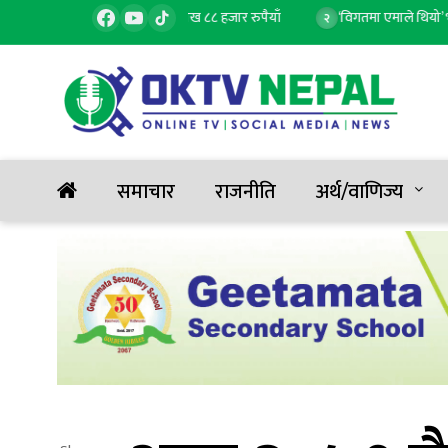
 बढ्यो सुन, तोलाको दुई लाख ८८ हजार रुपैयाँ
‘विगतमा एमाले थियो’ भन्ने भाष्
२
समाचार
राजनीति
अर्थ/वाणिज्य