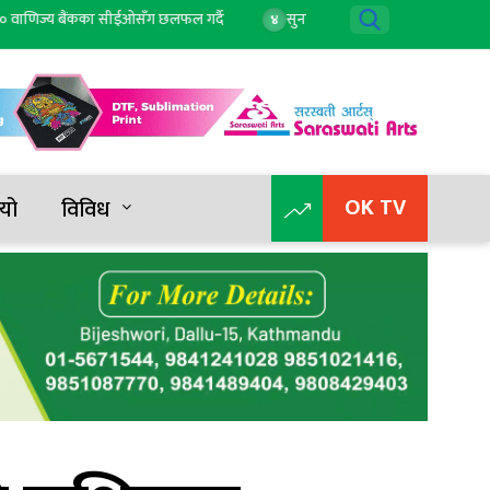
िज्य बैंकका सीईओसँग छलफल गर्दै
सुनको मूल्य घट्यो, आज कतिमा हुँदैछ कारोबार
४
OK TV
यो
विविध