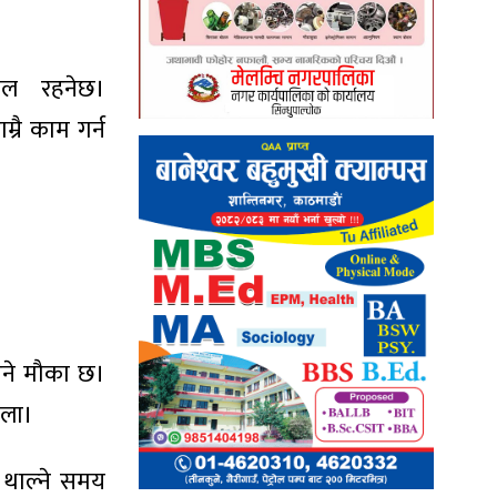
कूल रहनेछ।
रै काम गर्न
उने मौका छ।
ोला।
ा थाल्ने समय