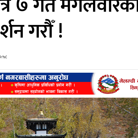
्र ७ गते मंगलवार
्शन गरौँ !
००:५८