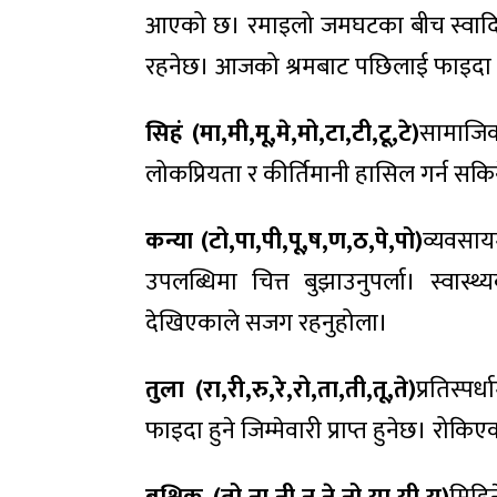
आएको छ। रमाइलो जमघटका बीच स्वादिष्
रहनेछ। आजको श्रमबाट पछिलाई फाइदा 
सिहं (मा,मी,मू,मे,मो,टा,टी,टू,टे)
सामाजिक 
लोकप्रियता र कीर्तिमानी हासिल गर्न सकिन
कन्या (टो,पा,पी,पू,ष,ण,ठ,पे,पो)
व्यवसाय
उपलब्धिमा चित्त बुझाउनुपर्ला। स्वास
देखिएकाले सजग रहनुहोला।
तुला (रा,री,रु,रे,रो,ता,ती,तू,ते)
प्रतिस्पर
फाइदा हुने जिम्मेवारी प्राप्त हुनेछ। रो