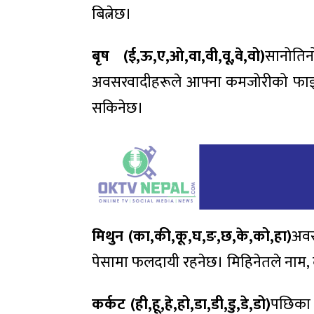
बित्नेछ।
बृष (ई,ऊ,ए,ओ,वा,वी,वू,वे,वो)
सानोति
अवसरवादीहरूले आफ्ना कमजोरीको फाइदा उ
सकिनेछ।
मिथुन (का,की,कू,घ,ङ,छ,के,को,हा)
अवस
पेसामा फलदायी रहनेछ। मिहिनेतले नाम, द
कर्कट (ही,हू,हे,हो,डा,डी,डु,डे,डो)
पछिका ल