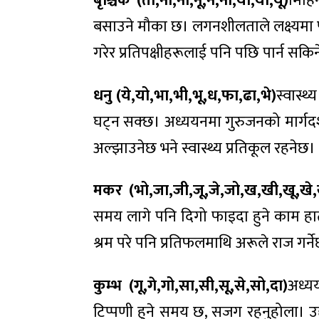
बृश्चिक (तो,ना,नी,नू,ने,नो,या,यी,यू)
मिहि
बसाउने मौका छ। लगनशीलताले लक्ष्यमा पु
गरेर प्रतिपक्षीहरूलाई पनि पछि पार्न सकि
धनु (ये,यो,भा,भी,भू,ध,फा,ढा,भे)
स्वास्थ
घट्न सक्छ। अध्ययनमा गुरुजनको मार्गदर
अल्झाउनेछ भने स्वास्थ्य प्रतिकूल रहनेछ।
मकर (भो,जा,जी,जू,जे,जो,ख,खी,खू,खे,
समय लागे पनि दिगो फाइदा हुने काम हातला
श्रम परे पनि प्रतिफलमाथि अरूले राज गर्ने
कुम्भ (गू,गे,गो,सा,सी,सू,से,सो,दा)
अध्य
टिप्पणी हुने समय छ, सजग रहनुहोला। उद