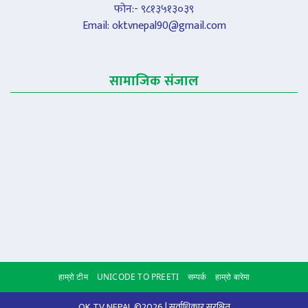
फोन:- ९८१३५१३०३९
Email:
oktvnepal90@gmail.com
सामाजिक संजाल
हाम्रो टीम
UNICODE TO PREETI
सम्पर्क
हाम्रो बारेमा
Scroll to
OK TV NEPAL ©2026 | सर्वाधिकार सुरक्षित