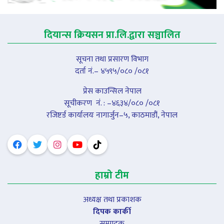
दियान्स क्रियसन प्रा.लि.द्वारा सञ्चालित
सूचना तथा प्रसारण विभाग
दर्ता नं.– ४५९५/०८० /०८१
प्रेस काउन्सिल नेपाल
सूचीकरण नंं. : –४६३४/०८० /०८१
रजिष्टर्ड कार्यालयः नागार्जुन–५, काठमाडौं, नेपाल
हाम्रो टीम
अध्यक्ष तथा प्रकाशक
दिपक कार्की
सम्पादक